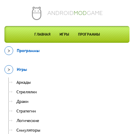
ANDROID
MOD
GAME
ГЛАВНАЯ
ИГРЫ
ПРОГРАММЫ
Программы
Игры
Аркады
Стрелялки
Драки
Стратегии
Логические
Симуляторы