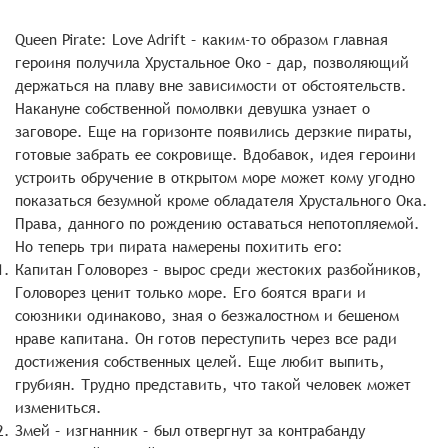
Queen Pirate: Love Adrift – каким-то образом главная
героиня получила Хрустальное Око – дар, позволяющий
держаться на плаву вне зависимости от обстоятельств.
Накануне собственной помолвки девушка узнает о
заговоре. Еще на горизонте появились дерзкие пираты,
готовые забрать ее сокровище. Вдобавок, идея героини
устроить обручение в открытом море может кому угодно
показаться безумной кроме обладателя Хрустального Ока.
Права, данного по рождению оставаться непотопляемой.
Но теперь три пирата намерены похитить его:
Капитан Головорез – вырос среди жестоких разбойников,
Головорез ценит только море. Его боятся враги и
союзники одинаково, зная о безжалостном и бешеном
нраве капитана. Он готов переступить через все ради
достижения собственных целей. Еще любит выпить,
грубиян. Трудно представить, что такой человек может
измениться.
Змей – изгнанник – был отвергнут за контрабанду