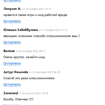
Ленусик М.
от 29 ноября 2022 14:13
нравится такая игра и мод рабочий вроде
Цитировать
Юляшка Хабиббулина
от 17 ноября 2022 11:13
ввоощее сильноее спасибо огромноооооее вам.!
Цитировать
Волков
от 20 октября 2022 08:31
Очень крутое. качайти мод
Цитировать
Артур Фомичёв
от 22 сентября 2022 06:39
Спасиб это реал классноииииеее
Цитировать
Zananand
от 26 августа 2022 10:18
Бомба. Отвичаю !!!!