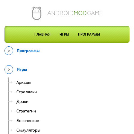
ANDROID
MOD
GAME
ГЛАВНАЯ
ИГРЫ
ПРОГРАММЫ
Программы
Игры
Аркады
Стрелялки
Драки
Стратегии
Логические
Симуляторы