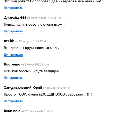
Это рил робит! Попробовал для интереса и всё четенька!
Цитировать
ДжаиММ 444
от 10 сентября 2022 05:35
Пушка. качать советую очень всем !
Цитировать
Rtelik
от 13 августа 2022 06:48
Это деалает крута советую мод .
Цитировать
Костичко
от 9 июня 2022 13:46
есть баблоосыы. крута ваащщее.
Цитировать
Хаггдавальский Юрий
от 10 мая 2022 05:34
Просто ТООР. очень МООЩЩНОООО сработало !!!!!!
Цитировать
Raun nela
от 12 апреля 2022 06:58