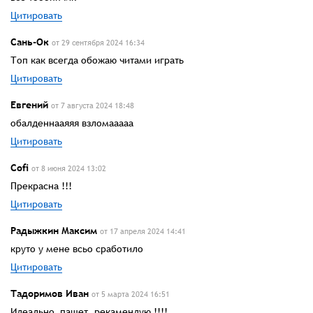
Цитировать
Сань-Ок
от 29 сентября 2024 16:34
Топ как всегда обожаю читами играть
Цитировать
Евгений
от 7 августа 2024 18:48
обалденнааяяя взломааааа
Цитировать
Cofi
от 8 июня 2024 13:02
Прекрасна !!!
Цитировать
Радыжкин Максим
от 17 апреля 2024 14:41
круто у мене всьо сработило
Цитировать
Тадоримов Иван
от 5 марта 2024 16:51
Идеально пашет, рекамендую !!!!