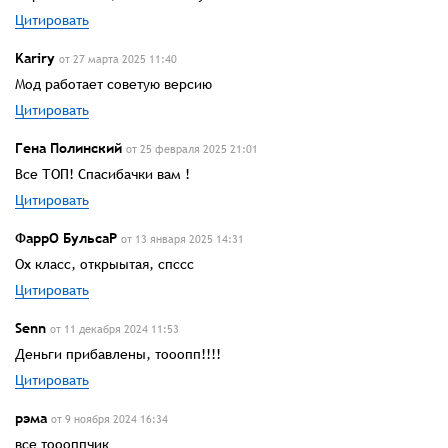
Цитировать
Karirу
от 27 марта 2025 11:40
Мод работает советую версию
Цитировать
Гена Полинский
от 25 февраля 2025 21:01
Все ТОП! Спасибачки вам !
Цитировать
ФаррО БульсаР
от 13 января 2025 14:31
Ох класс, открыытая, спссс
Цитировать
Senn
от 11 декабря 2024 11:53
Деньги прибавлены, тооопп!!!!
Цитировать
рэма
от 9 ноября 2024 16:34
все тоооппчик