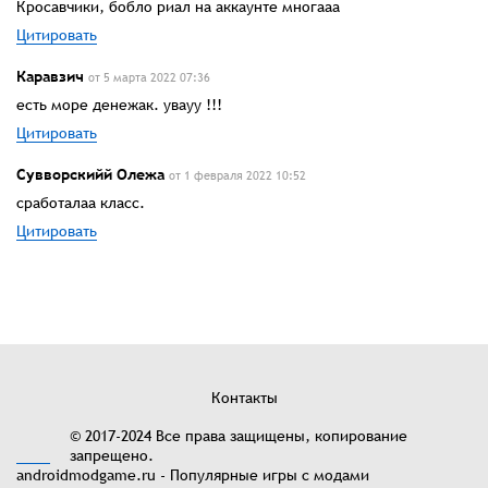
Кросавчики, бобло риал на аккаунте многааа
Цитировать
Каравзич
от 5 марта 2022 07:36
есть море денежак. увауу !!!
Цитировать
Сувворскийй Олежа
от 1 февраля 2022 10:52
сработалаа класс.
Цитировать
Контакты
© 2017-2024 Все права защищены, копирование
запрещено.
androidmodgame.ru - Популярные игры с модами