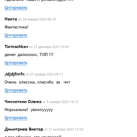
Цитировать
Некто
от 26 января 2024 08:15
Фантастика!
Цитировать
Tarmachkov
от 21 декабря 2023 10:05
денег далооооо, ТОП !!!
Цитировать
Jdjdjfnrfn
от 27 ноября 2023 09:11
Очень классна, спасибо за чит
Цитировать
Чиччоткин Олежа
от 5 ноября 2023 15:13
Нормальна! увоооууууу
Цитировать
Димитриев Виктор
от 21 октября 2023 13:32
я вас обожаю это крутаааа!!