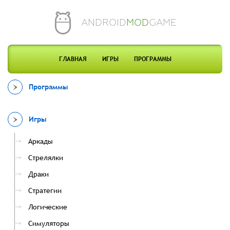
ANDROID
MOD
GAME
ГЛАВНАЯ
ИГРЫ
ПРОГРАММЫ
Программы
Игры
Аркады
Стрелялки
Драки
Стратегии
Логические
Симуляторы