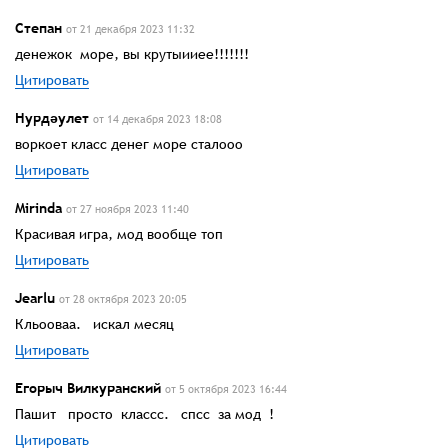
Степан
от 21 декабря 2023 11:32
денежок море, вы крутыииее!!!!!!!
Цитировать
Нурдәулет
от 14 декабря 2023 18:08
воркоет класс денег море сталооо
Цитировать
Mirinda
от 27 ноября 2023 11:40
Красивая игра, мод вообще топ
Цитировать
Jearlu
от 28 октября 2023 20:05
Кльооваа. искал месяц
Цитировать
Егорыч Вилкуранский
от 5 октября 2023 16:44
Пашит просто классс. спсс за мод !
Цитировать