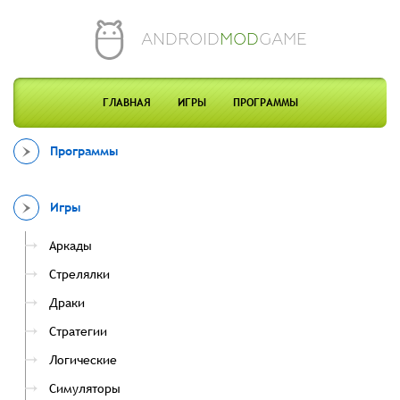
ANDROID
MOD
GAME
ГЛАВНАЯ
ИГРЫ
ПРОГРАММЫ
Программы
Игры
Аркады
Стрелялки
Драки
Стратегии
Логические
Симуляторы