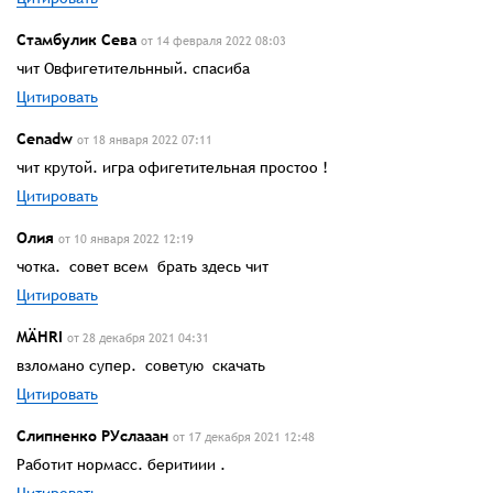
Стамбулик Сева
от 14 февраля 2022 08:03
чит Овфигетительнный. спасиба
Цитировать
Cenadw
от 18 января 2022 07:11
чит крутой. игра офигетительная простоо !
Цитировать
Олия
от 10 января 2022 12:19
чотка. совет всем брать здесь чит
Цитировать
MÄHRI
от 28 декабря 2021 04:31
взломано супер. советую скачать
Цитировать
Слипненко РУслааан
от 17 декабря 2021 12:48
Работит нормасс. беритиии .
Цитировать