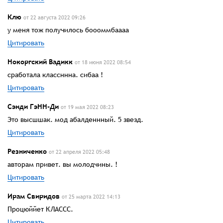
Клю
от 22 августа 2022 09:26
у меня тож получилось боооммбаааа
Цитировать
Нокоргский Вадикк
от 18 июня 2022 08:54
сработала классннна. сибаа !
Цитировать
Сэнди ГэНН-Ди
от 19 мая 2022 08:23
Это высшшак. мод абалденнный. 5 звезд.
Цитировать
Резниченко
от 22 апреля 2022 05:48
авторам привет. вы молодчины. !
Цитировать
Ирам Свиридов
от 25 марта 2022 14:13
Процюййет КЛАССС.
Цитировать