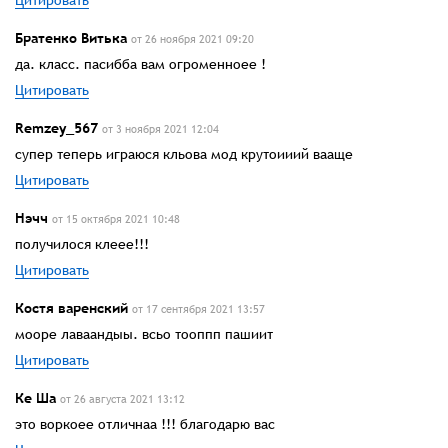
Братенко Витька
от 26 ноября 2021 09:20
да. класс. пасибба вам огроменноее !
Цитировать
Remzey_567
от 3 ноября 2021 12:04
супер теперь играюся кльова мод крутоииий вааще
Цитировать
Нэчч
от 15 октября 2021 10:48
получилося клеее!!!
Цитировать
Костя варенский
от 17 сентября 2021 13:57
мооре лаваандыы. всьо тооппп пашиит
Цитировать
Ке Ша
от 26 августа 2021 13:12
это воркоее отличнаа !!! благодарю вас