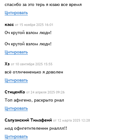
спасибо за это терь я юзаю все время
Цитировать
касс
от 15 ноября 2025 16:01
Оч крутой взлом люди!
Оч крутой взлом люди!
Цитировать
Хз
от 10 сентября 2025 15:55
всё отличнненько я доволен
Цитировать
СтиценКо
от 24 апреля 2025 09:26
Топ афигено, раскрыто риал
Цитировать
Салуанский Тимафеий
от 12 марта 2025 12:28
мод офигетителеннн риаллл!!
Цитировать