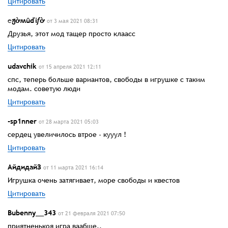
Цитировать
℮ჟờʍûďίƒờ
от 3 мая 2021 08:31
Друзья, этот мод тащер просто клаасс
Цитировать
udavchik
от 15 апреля 2021 12:11
спс, теперь больше вариантов, свободы в игрушке с таким
модам. советую люди
Цитировать
-sp1nner
от 28 марта 2021 05:03
сердец увеличилось втрое - кууул !
Цитировать
АйдидайЗ
от 11 марта 2021 16:14
Игрушка очень затягивает, море свободы и квестов
Цитировать
Bubenny__343
от 21 февраля 2021 07:50
приятненькоя игра ваабще..