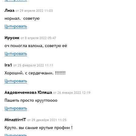
Лиза
от 29 апреля 2022 11:03
нормал. советую
Цитировать
Ирусик
от 8 апреля 2022 05:47
оч помогла взлома, советую её
Цитировать
Ira1
от 25 февраля 2022 11:11
Хороший. с сердечками. !!!!!!!
Цитировать
Авдовиченкова Юляша
от 26 января 2022 12:19
Пашеть просто крууттоооо
Цитировать
MinaztirriT
от 29 декабря 2021 11:25
Круто. вы самые крутые профии !
Цитировать