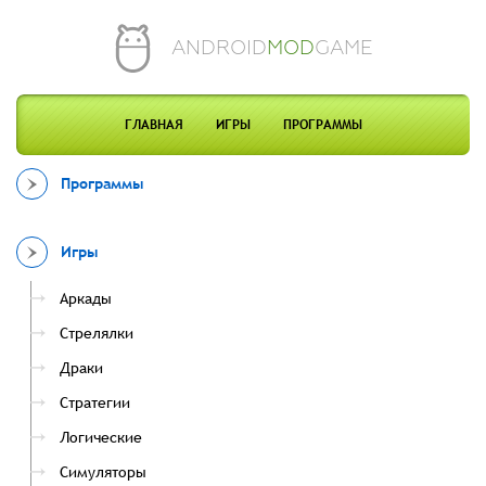
ANDROID
MOD
GAME
ГЛАВНАЯ
ИГРЫ
ПРОГРАММЫ
Программы
Игры
Аркады
Стрелялки
Драки
Стратегии
Логические
Симуляторы