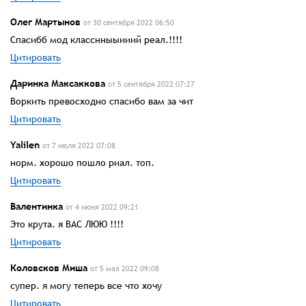
Олег Мартынов
от 30 сентября 2022 06:50
Спасибб мод класснныыииий реал.!!!!
Цитировать
Даринка Максаккова
от 5 сентября 2022 07:27
Воркить превосходно спасибо вам за чит
Цитировать
Yalilen
от 7 июля 2022 07:08
норм. хорошо пошло риал. топ.
Цитировать
Валентинка
от 4 июня 2022 09:21
Это крута. я ВАС ЛЮЮ !!!!
Цитировать
Коловсков Миша
от 5 мая 2022 09:08
супер. я могу теперь все что хочу
Цитировать