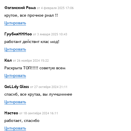
Фаганский Рома
от 4 февраля 2025 17:06
крутое, все прочное риал !!
Цитировать
ГрубияНННоо
от 3 января 2025 10:43
работаит действит клас мод!
Цитировать
Кол
от 26 ноября 2024 15:22
Раскрыта ТОП!!!!! советую всем
Цитировать
GoLLdy Glass
от 27 октября 2024 21:11
спасиб, все крутаа, вы луччшиииее
Цитировать
Нэстео
от 18 сентября 2024 16:11
работает, спасибо
Цитировать