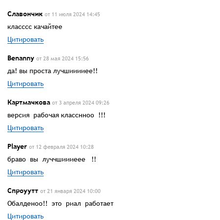
Славончик
от 11 июля 2024 14:45
класссс качайтее
Цитировать
Benannу
от 28 мая 2024 15:56
да! вы проста лучшииииее!!
Цитировать
Картмачкова
от 3 апреля 2024 09:26
версия рабочая класснноо !!!
Цитировать
Player
от 12 февраля 2024 10:28
браво вы луччшиииеее !!
Цитировать
Спроуутт
от 21 января 2024 10:00
Обалденоо!! это риал работает
Цитировать