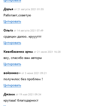
Цитировать
Дарья
от 21 августа 2021 01:55
Работает,советую
Цитировать
Ольга
от 14 августа 2021 07:49
срдецки далоо. круууттт
Цитировать
Кевибасенко арим
от 21 июля 2021 16:28
воу, спасибо вам авторы
Цитировать
войзникс--
от 3 июня 2021 09:21
получилос без проблем !
Цитировать
Джамм
от 19 мая 2021 09:34
крутааа! благодарност