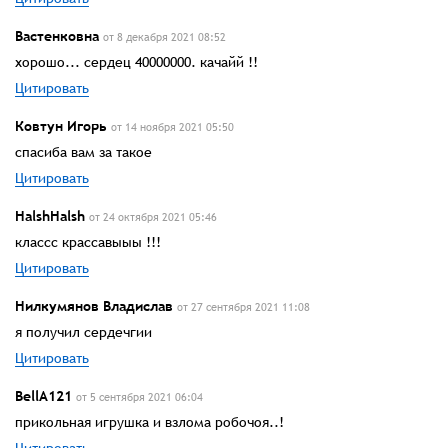
Вастенковна
от 8 декабря 2021 08:52
хорошо... сердец 40000000. качайй !!
Цитировать
Ковтун Игорь
от 14 ноября 2021 05:50
спасиба вам за такое
Цитировать
HalshHalsh
от 24 октября 2021 05:46
классс крассавыыы !!!
Цитировать
Нилкумянов Владислав
от 27 сентября 2021 11:08
я получил сердечгии
Цитировать
BellA121
от 5 сентября 2021 06:04
прикольная игрушка и взлома робочоя..!