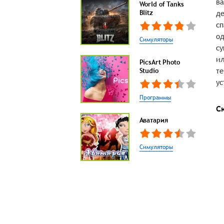
ва
World of Tanks
Blitz
де
сп
од
Симуляторы
су
ил
PicsArt Photo
те
Studio
ус
Программы
С
Аватария
Симуляторы