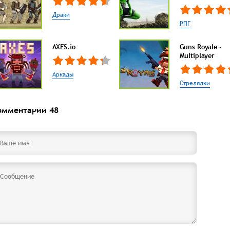
Драки
РПГ
AXES.io
Guns Royale -
Multiplayer
Аркады
Стрелялки
омментарии
48