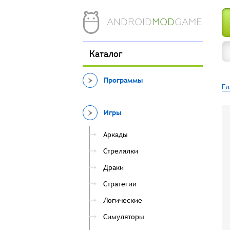
ANDROID
MOD
GAME
Каталог
Программы
Гл
Игры
Аркады
Стрелялки
Драки
Стратегии
Логические
Симуляторы