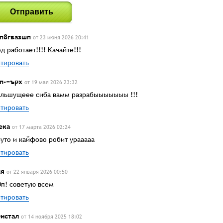
Отправить
п8гвазшп
от 23 июня 2026 20:41
д работает!!!! Качайте!!!
тировать
п-=ърх
от 19 мая 2026 23:32
льшущеее сиба вамм разрабыыыыыыы !!!
тировать
ека
от 17 марта 2026 02:24
уто и кайфово робит урааааа
тировать
ня
от 22 января 2026 00:50
п! советую всем
тировать
истал
от 14 ноября 2025 18:02