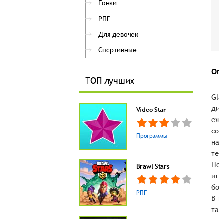
Гонки
РПГ
Для девочек
Спортивные
О
ТОП лучших
Gl
ди
Video Star
еж
со
Программы
на
те
По
Brawl Stars
иг
бо
РПГ
В 
та