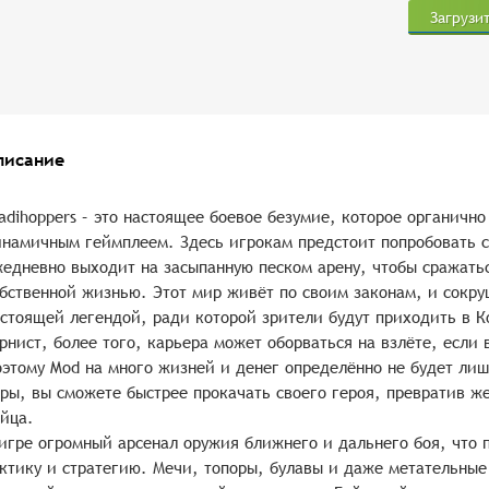
Загрузи
писание
adihoppers – это настоящее боевое безумие, которое органично
намичным геймплеем. Здесь игрокам предстоит попробовать с
едневно выходит на засыпанную песком арену, чтобы сражать
бственной жизнью. Этот мир живёт по своим законам, и сокру
стоящей легендой, ради которой зрители будут приходить в К
рнист, более того, карьера может оборваться на взлёте, если 
этому Mod на много жизней и денег определённо не будет ли
ры, вы сможете быстрее прокачать своего героя, превратив ж
йца.
игре огромный арсенал оружия ближнего и дальнего боя, что 
ктику и стратегию. Мечи, топоры, булавы и даже метательные