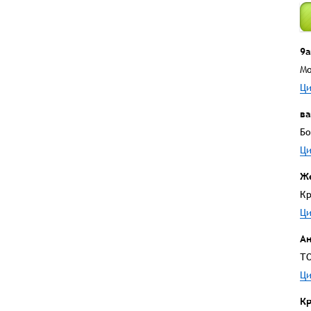
9а
Мо
Ци
ва
Бо
Ци
Ж
Кр
Ци
А
ТО
Ци
Кр