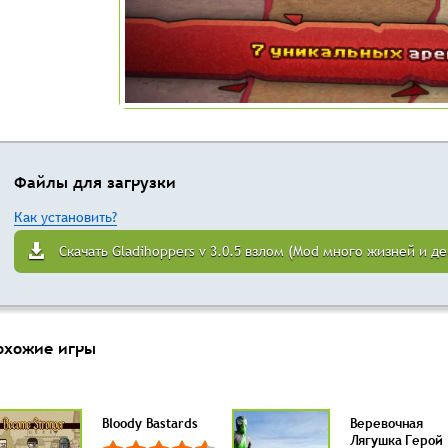
Файлы для загрузки
Как установить?
Скачать Gladihoppers v 3.0.5 взлом (Mod много жизней и де
охожие игры
Bloody Bastards
Веревочная
Лягушка Герой