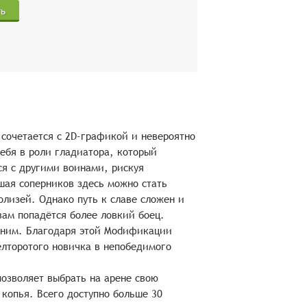
ть
 сочетается с 2D-графикой и невероятно
ебя в роли гладиатора, который
ся с другими воинами, рискуя
шая соперников здесь можно стать
олизей. Однако путь к славе сложен и
вам попадётся более ловкий боец.
шним. Благодаря этой Modификации
елторотого новичка в непобедимого
позволяет выбрать на арене свою
 копья. Всего доступно больше 30