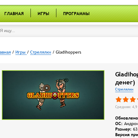
ГЛАВНАЯ
ИГРЫ
ПРОГРАММЫ
авная
/
Игры
/
Стрелялки
/ Gladihoppers
Gladiho
денег)
Стрелялки
Средняя: 4,9 
Обновлено
OC:
Андрои
Размер:
63
Версия пр