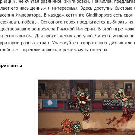
риаций, не считая различной экипировки. Геймплей предлага
лает его насыщенным и интересным. Здесь доступны быстрые 
асения Императора. В каждом сеттинге Gladihoppers есть свои
ерживать победы. Основного героя предлагается выбирать из 
ществовавших во времена Римской Империи. В этой игре можн
и египтянином. Для прохождения доступно 7 арен с уникальн
рритории разных стран. Участвуйте в скоротечных дуэлях или 
тройстве, переключившись в режим мультиплеера.
криншоты