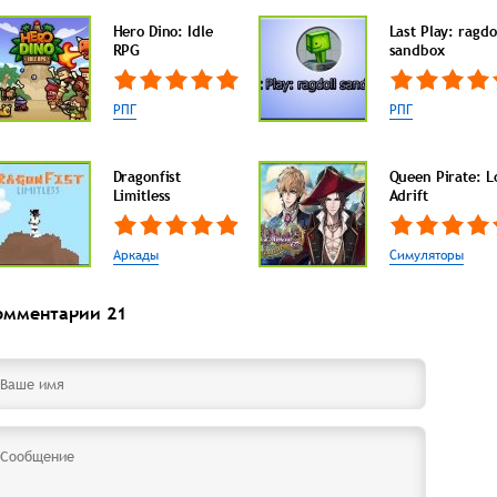
Hero Dino: Idle
Last Play: ragdo
RPG
sandbox
РПГ
РПГ
Dragonfist
Queen Pirate: L
Limitless
Adrift
Аркады
Симуляторы
омментарии
21