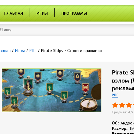
ГЛАВНАЯ
ИГРЫ
ПРОГРАММЫ
авная
/
Игры
/
РПГ
/ Pirate Ships・Строй и сражайся
Pirate 
взлом (
реклам
РПГ
Средняя: 4,9 
OC:
Андрои
Размер:
18
Версия пр