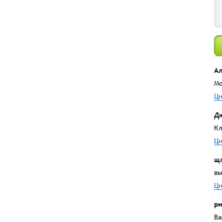
Ал
Мо
Ци
Д
Кл
Ци
щ
вы
Ци
ри
Ва