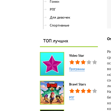
Гонки
РПГ
Для девочек
Спортивные
О
ТОП лучших
Pi
Video Star
ср
ос
во
Программы
мо
со
Brawl Stars
ли
На
бе
РПГ
хо
ко