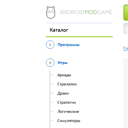
ANDROID
MOD
GAME
Каталог
Программы
Гл
Игры
Аркады
Стрелялки
Драки
Стратегии
Логические
Симуляторы