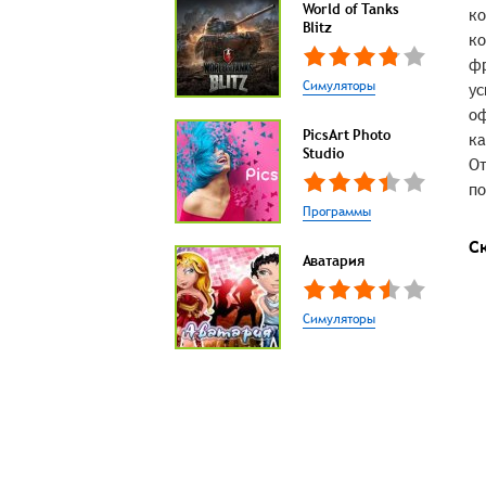
World of Tanks
ко
Blitz
ко
фр
Симуляторы
ус
оф
PicsArt Photo
ка
Studio
От
по
Программы
С
Аватария
Симуляторы