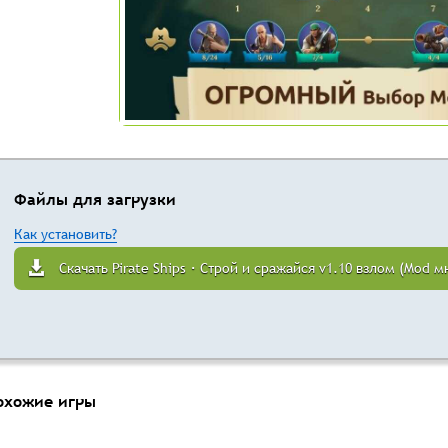
Файлы для загрузки
Как установить?
Скачать Pirate Ships・Строй и сражайся v1.10 взлом (Mod 
охожие игры