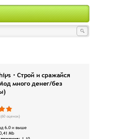
Ships・Строй и сражайся
Мод много денег/без
ы)
(
60
оценок)
д 6.0 и выше
0,41 Mb
иложения:
1.10