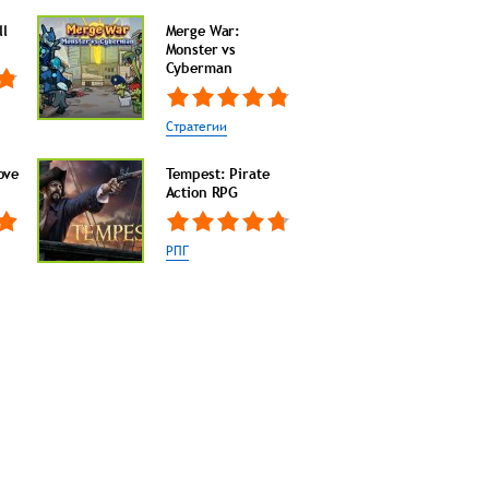
ll
Merge War:
Monster vs
Cyberman
Стратегии
ove
Tempest: Pirate
Action RPG
РПГ