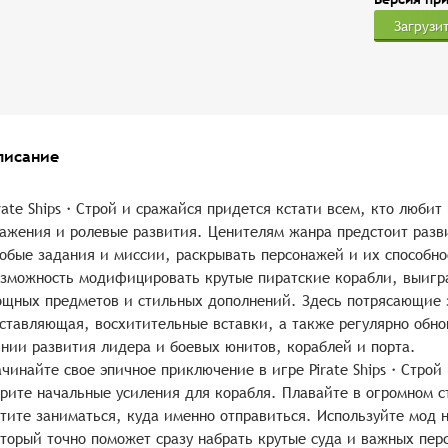
Загрузи
писание
rate Ships・Строй и сражайся придется кстати всем, кто любит
ажения и ролевые развития. Ценителям жанра предстоит разв
обые задания и миссии, раскрывать персонажей и их способно
зможность модифицировать крутые пиратские корабли, выигр
щных предметов и стильных дополнений. Здесь потрясающие 
ставляющая, восхитительные вставки, а также регулярно обн
нии развития лидера и боевых юнитов, кораблей и порта.
чинайте свое эпичное приключение в игре Pirate Ships・Строй
рите начальные усиления для корабля. Плавайте в огромном с
тите заниматься, куда именно отправиться. Используйте мод н
торый точно поможет сразу набрать крутые суда и важных пер