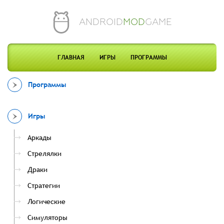
ANDROID
MOD
GAME
ГЛАВНАЯ
ИГРЫ
ПРОГРАММЫ
Программы
Игры
Аркады
Стрелялки
Драки
Стратегии
Логические
Симуляторы