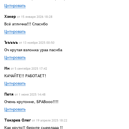
Цитировать
Хакер
от 15 января 2026 18:28
Всё атлична!!! Спасибо
Цитировать
Ъъъъъ
от 13 ноября 2025 00:50
Оч крутая взломка ураа пасиба
Цитировать
Нн
от 5 сентября 2025 17:42
КАЧАЙТЕ!! РАБОТАЕТ!
Цитировать
Петя
от 1 июня 2025 14:48
Очень крутоиие, БРАВооо!!!!
Цитировать
Токарев Олег
от 19 апреля 2025 18:22
Как круто!! берите смеелааа !!