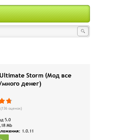
Ultimate Storm (Мод все
/много денег)
(
136
оценок)
д 5.0
,18 Mb
иложения:
1.0.11
ть