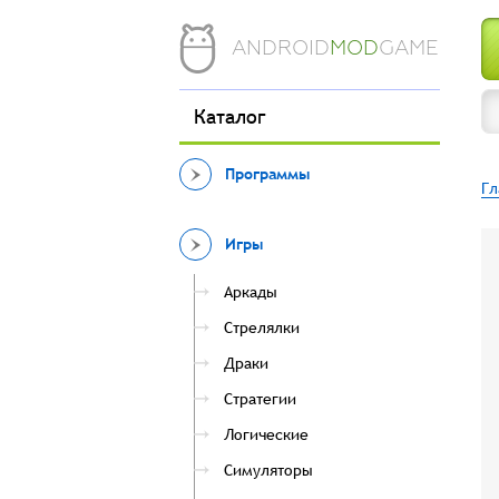
ANDROID
MOD
GAME
Каталог
Программы
Гл
Игры
Аркады
Стрелялки
Драки
Стратегии
Логические
Симуляторы