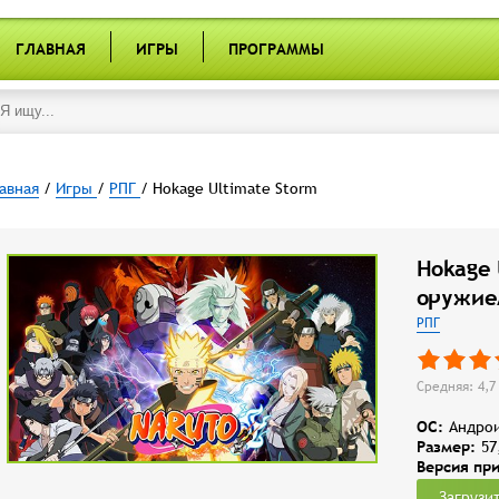
ГЛАВНАЯ
ИГРЫ
ПРОГРАММЫ
авная
/
Игры
/
РПГ
/ Hokage Ultimate Storm
Hokage 
оружие
РПГ
Средняя: 4,7 
OC:
Андрои
Размер:
57
Версия пр
Загрузи