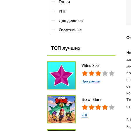
Гонки
РПГ
Для девочек
Спортивные
О
ТОП лучших
Ho
за
Video Star
мн
по
сп
Программы
от
ко
Brawl Stars
То
от
РПГ
В 
Вы