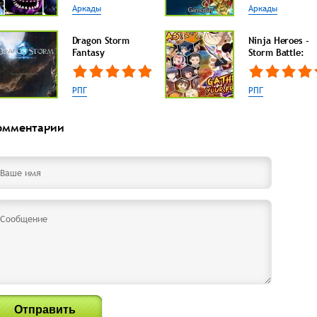
Аркады
Аркады
Dragon Storm
Ninja Heroes -
Fantasy
Storm Battle:
РПГ
РПГ
омментарии
Отправить