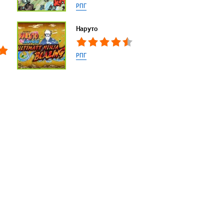
РПГ
Наруто
РПГ