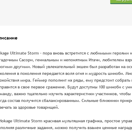
писание
kage Ultimate Storm – пора вновь встретится с любимыми героями 
гадочным Сасори, гениальным и непонятным Итачи, любителем вз
огими другими. Новый увлекательный экшен был разработан на осн
коления в поколения передается воля огня и мудрость шиноби. Мно
окойствия мира. Геймер пополнит их ряды, ему предстоит собрать
правится в свое первое сражение. Будут доступны 100 шиноби с у
манду, важно тщательно изучить характеристики участников, чтобы
гда состав получится сбалансированным. Сильные ближники прикро
вечать за здоровье товарищей.
Hokage Ultimate Storm красивая мультяшная графика, простое упра
полняя различные задания, можно получить взамен ценные наград