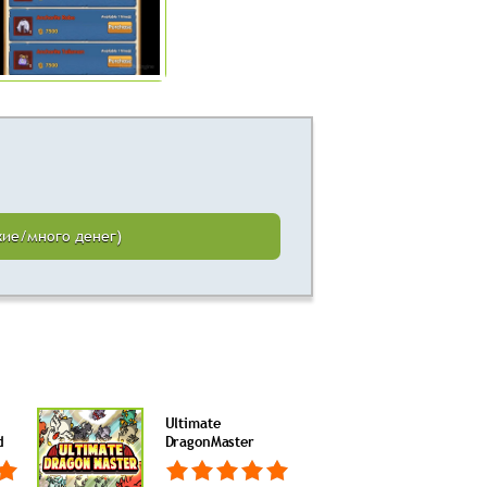
ужие/много денег)
Ultimate
d
DragonMaster