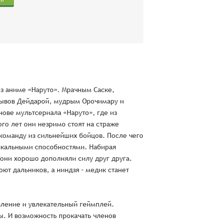
из аниме «Наруто». Мрачным Саске,
рывов Дейдарой, мудрым Орочимару и
ове мультсериала «Наруто», где из
го лет они незримо стоят на страже
 команду из сильнейших бойцов. После чего
никальными способностями. Набирая
 они хорошо дополняли силу друг друга.
ют дальников, а ниндзя – медик станет
вление и увлекательный геймплей.
ы. И возможность прокачать членов