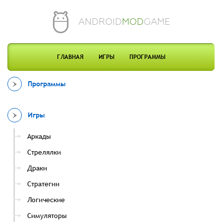
ANDROID
MOD
GAME
ГЛАВНАЯ
ИГРЫ
ПРОГРАММЫ
Программы
Игры
Аркады
Стрелялки
Драки
Стратегии
Логические
Симуляторы