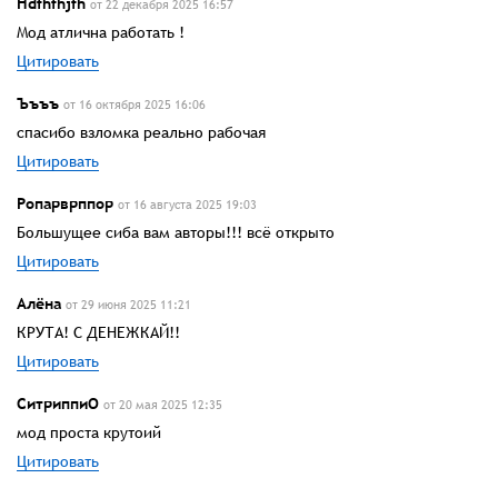
Hdfhfhjfh
от 22 декабря 2025 16:57
Мод атлична работать !
Цитировать
Ъъъъ
от 16 октября 2025 16:06
спасибо взломка реально рабочая
Цитировать
Ропарврппор
от 16 августа 2025 19:03
Большущее сиба вам авторы!!! всё открыто
Цитировать
Алёна
от 29 июня 2025 11:21
КРУТА! С ДЕНЕЖКАЙ!!
Цитировать
СитриппиО
от 20 мая 2025 12:35
мод проста крутоий
Цитировать