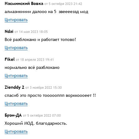
Насминский Вовка
от 5 октября 2023 21:42
алмазикииии далооо на 5 звееееззд мод
Цитировать
Ndai
от 14 мая 2023 18:05
Всё разблокано и работает топово!
Цитировать
Fikel
от 18 апреля 2023 19:41
нормально всё разблокано
Цитировать
Zienddy 2
от 3 ноября 2022 15:30
спасиб это просто тоооооппп ворккоооеет !!
Цитировать
Брэн-ДА
от 5 октября 2022 07:00
Хороший МОД. благодарность.
Цитировать