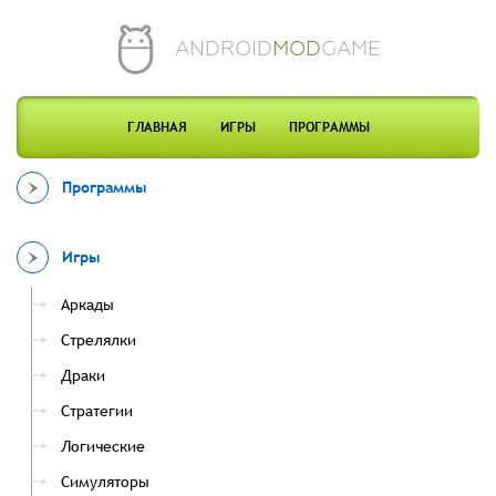
ANDROID
MOD
GAME
ГЛАВНАЯ
ИГРЫ
ПРОГРАММЫ
Программы
Игры
Аркады
Стрелялки
Драки
Стратегии
Логические
Симуляторы