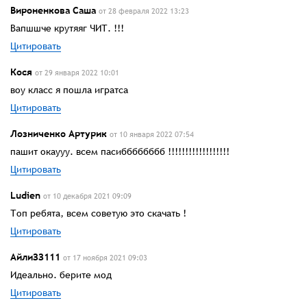
Вироненкова Саша
от 28 февраля 2022 13:23
Вапшшче крутяяг ЧИТ. !!!
Цитировать
Кося
от 29 января 2022 10:01
воу класс я пошла игратса
Цитировать
Лозниченко Артурик
от 10 января 2022 07:54
пашит окаууу. всем пасибббббббб !!!!!!!!!!!!!!!!!!
Цитировать
Ludien
от 10 декабря 2021 09:09
Топ ребята, всем советую это скачать !
Цитировать
АйлиЗЗ111
от 17 ноября 2021 09:03
Идеально. берите мод
Цитировать