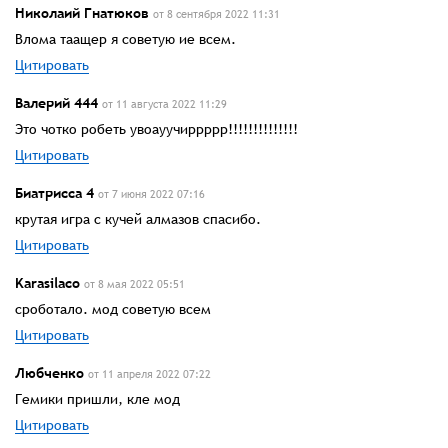
Николаий Гнатюков
от 8 сентября 2022 11:31
Влома таащер я советую ие всем.
Цитировать
Валерий 444
от 11 августа 2022 11:29
Это чотко робеть увоауучиррррр!!!!!!!!!!!!!!
Цитировать
Биатрисса 4
от 7 июня 2022 07:16
крутая игра с кучей алмазов спасибо.
Цитировать
Karasilacо
от 8 мая 2022 05:51
сроботало. мод советую всем
Цитировать
Любченко
от 11 апреля 2022 07:22
Гемики пришли, кле мод
Цитировать