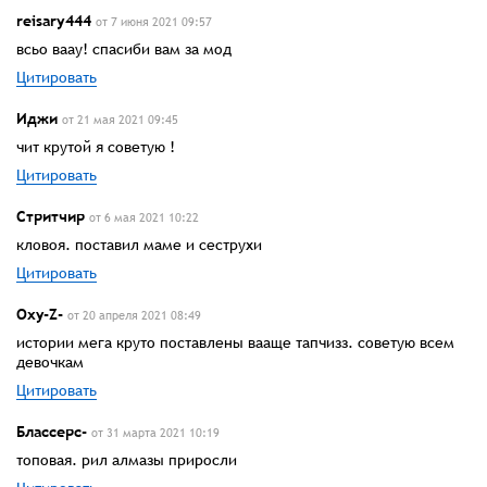
reisarу444
от 7 июня 2021 09:57
всьо ваау! спасиби вам за мод
Цитировать
Иджи
от 21 мая 2021 09:45
чит крутой я советую !
Цитировать
Стритчир
от 6 мая 2021 10:22
кловоя. поставил маме и сеструхи
Цитировать
Oxy-Z-
от 20 апреля 2021 08:49
истории мега круто поставлены вааще тапчизз. советую всем
девочкам
Цитировать
Блассерс-
от 31 марта 2021 10:19
топовая. рил алмазы приросли