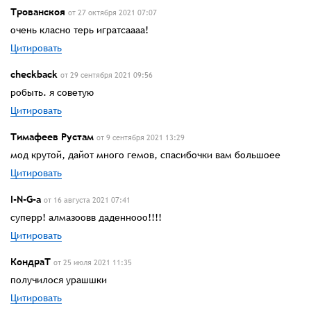
Трованскоя
от 27 октября 2021 07:07
очень класно терь игратсаааа!
Цитировать
checkback
от 29 сентября 2021 09:56
робыть. я советую
Цитировать
Тимафеев Рустам
от 9 сентября 2021 13:29
мод крутой, дайот много гемов, спасибочки вам большоее
Цитировать
I-N-G-a
от 16 августа 2021 07:41
суперр! алмазоовв даденнооо!!!!
Цитировать
КондраТ
от 25 июля 2021 11:35
получилося урашшки
Цитировать