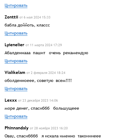
Цитировать
Zonttii
от 6 мая 2024 15:33
бабла доййоть, классс
Цитировать
Lyienelier
от 11 марта 2024 17:29
Абалденнааа пашит очень рекамендую
Цитировать
Vialikelam
от 2 февраля 2024 18:24
оболденноеее, советую всем!!!!
Цитировать
Lexxx
от 23 декабря 2023 14:06
море денег, спасиббб большущеее
Цитировать
Phinnandalу
от 28 ноября 2023 16:20
Овау, спасибббб я искала именно такоиииеее