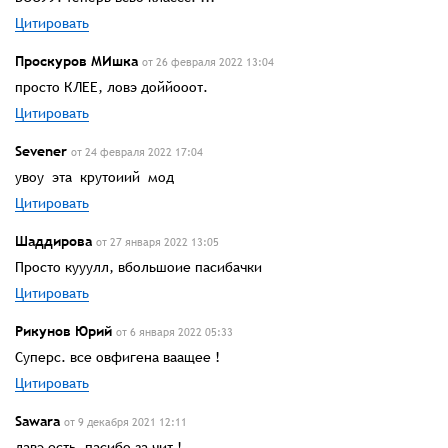
Цитировать
Проскуров МИшка
от 26 февраля 2022 13:04
просто КЛЕЕ, ловэ доййооот.
Цитировать
Sevener
от 24 февраля 2022 17:04
увоу эта крутоиий мод
Цитировать
Шаддирова
от 27 января 2022 13:05
Просто кууулл, вбольшоие пасибачки
Цитировать
Рикунов Юрий
от 6 января 2022 05:33
Суперс. все овфигена ваащее !
Цитировать
Sawara
от 9 декабря 2021 12:11
лавэ есть. пасибо за чит !