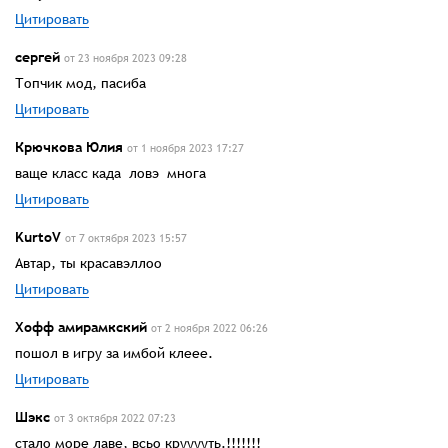
Цитировать
сергей
от 23 ноября 2023 09:28
Топчик мод, пасиба
Цитировать
Крючкова Юлия
от 1 ноября 2023 17:27
ваще класс када ловэ многа
Цитировать
KurtoV
от 7 октября 2023 15:57
Автар, ты красавэллоо
Цитировать
Хофф амирамкский
от 2 ноября 2022 06:26
пошол в игру за имбой клеее.
Цитировать
Шэкс
от 3 октября 2022 07:23
стало море лаве, всьо крууууть.!!!!!!!