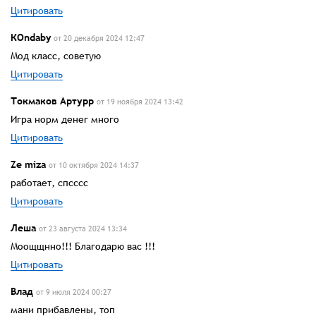
Цитировать
КOndaby
от 20 декабря 2024 12:47
Мод класс, советую
Цитировать
Токмаков Артурр
от 19 ноября 2024 13:42
Игра норм денег много
Цитировать
Ze miza
от 10 октября 2024 14:37
работает, спсссс
Цитировать
Леша
от 23 августа 2024 13:34
Моощщнно!!! Благодарю вас !!!
Цитировать
Влад
от 9 июля 2024 00:27
мани прибавлены, топ