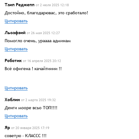
Таип Реджепп
от 2 июля 2025 12:18
Достойно, благодарювас, это сработало!
Цитировать
Льоафэий
от 26 мая 2025 12:27
Помогло очень, ураааа админам
Цитировать
Роботик
от 16 апреля 2025 20:12
Всё офигена ! качайтииии !!
Цитировать
Хоблин
от 2 марта 2025 19:32
Денги мооре всьо ТОП!!!!
Цитировать
Яр
от 20 января 2025 17:19
советую - КЛАССС !!!