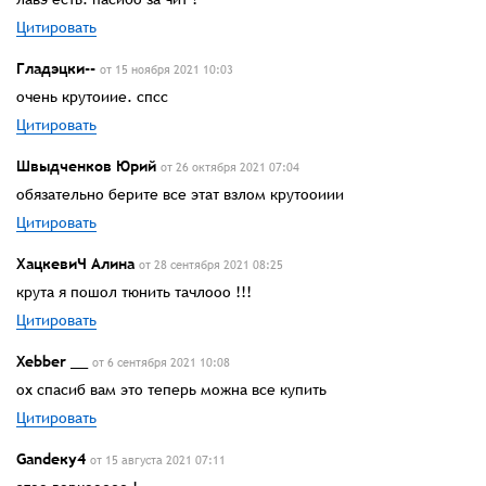
Цитировать
Гладэцки--
от 15 ноября 2021 10:03
очень крутоиие. спсс
Цитировать
Швыдченков Юрий
от 26 октября 2021 07:04
обязательно берите все этат взлом крутооиии
Цитировать
ХацкевиЧ Алина
от 28 сентября 2021 08:25
крута я пошол тюнить тачлооо !!!
Цитировать
Xebber __
от 6 сентября 2021 10:08
ох спасиб вам это теперь можна все купить
Цитировать
Gandeку4
от 15 августа 2021 07:11