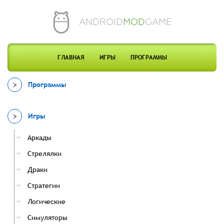
ANDROID
MOD
GAME
ГЛАВНАЯ
ИГРЫ
ПРОГРАММЫ
Программы
Игры
Аркады
Стрелялки
Драки
Стратегии
Логические
Симуляторы