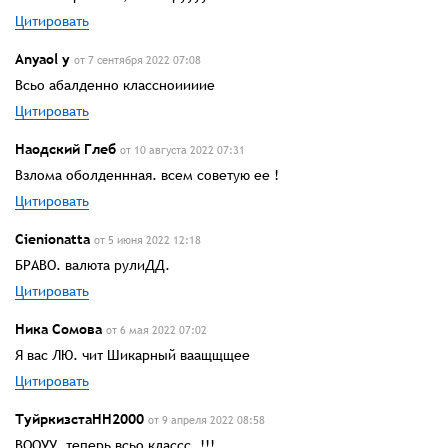
Цитировать
Anyaol у
от 7 сентября 2022 07:08
Всьо абалденно классноиииие
Цитировать
Наодский Глеб
от 10 августа 2022 07:31
Взлома оболденнная. всем советую ее !
Цитировать
Cienionatta
от 5 июня 2022 12:18
БРАВО. валюта рулиДД.
Цитировать
Ника Сомова
от 6 мая 2022 07:02
Я вас ЛЮ. чит Шикарный ваащщщее
Цитировать
ТуйркизстаНН2000
от 9 апреля 2022 08:58
ВООУУ. теперь всьо классс. !!!