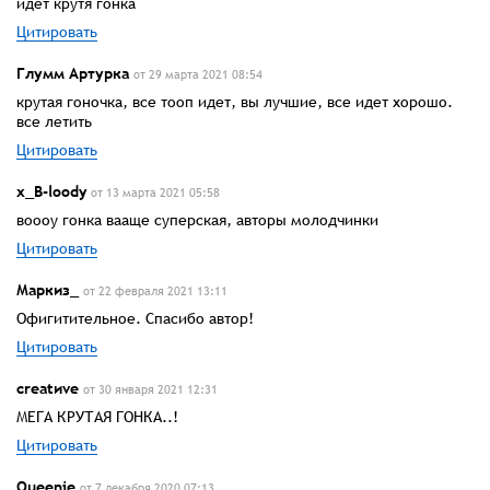
идет крутя гонка
Цитировать
Глумм Артурка
от 29 марта 2021 08:54
крутая гоночка, все тооп идет, вы лучшие, все идет хорошо.
все летить
Цитировать
x_B-loody
от 13 марта 2021 05:58
воооу гонка вааще суперская, авторы молодчинки
Цитировать
Маркиз_
от 22 февраля 2021 13:11
Офигитительное. Спасибо автор!
Цитировать
creatиve
от 30 января 2021 12:31
МЕГА КРУТАЯ ГОНКА..!
Цитировать
Queenie
от 7 декабря 2020 07:13