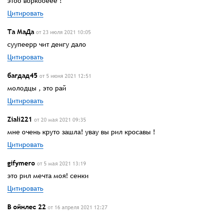
этоо воркооеее !
Цитировать
Та МаДа
от 23 июля 2021 10:05
суупеерр чит денгу дало
Цитировать
багдад45
от 5 июня 2021 12:51
молодцы , это рай
Цитировать
Ziali221
от 20 мая 2021 09:35
мне очень круто зашла! увау вы рил кросавы !
Цитировать
gifymero
от 5 мая 2021 13:19
это рил мечта моя! сенки
Цитировать
В ойнлес 22
от 16 апреля 2021 12:27