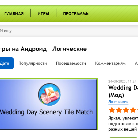
ГЛАВНАЯ
ИГРЫ
ПРОГРАММЫ
гры на Андроид - Логические
Дате
Популярности
Посещаемости
Комментариям
А
24-08-2023, 11:24
Wedding Da
(Мод)
Логические
Яркая, увлека
подготовке к 
разных вещей 