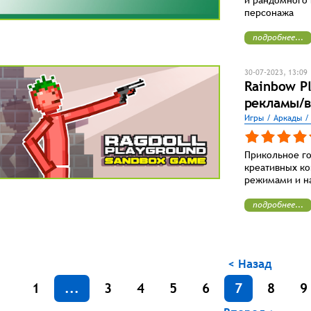
персонажа
подробнее...
30-07-2023, 13:09
Rainbow P
рекламы/в
Игры / Аркады /
Прикольное го
креативных ко
режимами и н
подробнее...
< Назад
1
...
3
4
5
6
7
8
9