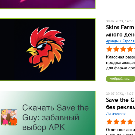
30-07-2023, 14:53
Skins Farm
много ден
Аркады / Стреля
Классная разр
предлагающая 
для фарма сре
подробнее...
30-07-2023, 13:27
Save the 
без рекла
Логические
Отличное логи
и рандомного 