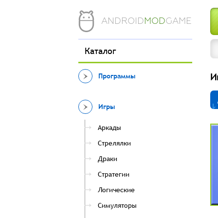
ANDROID
MOD
GAME
Каталог
И
Программы
Игры
Аркады
Стрелялки
Драки
Стратегии
Логические
Симуляторы