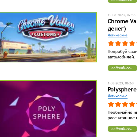
15-08-2023, 07:58
Chrome Va
денег)
Логические
Попробуй свои
автомобилей.
подробнее...
1-08-2023, 06:50
Polyspher
Логические
Необычайно ин
рассчитанное 
подробнее...