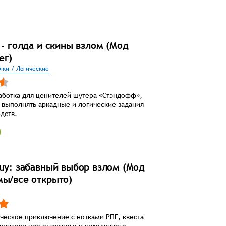
 - голда и скины взлом (Мод
ег)
лки / Логические
аботка для ценителей шутера «Стэндофф»,
выполнять аркадные и логические задания
дств.
Guy: забавный выбор взлом (Мод
мы/все открыто)
ческое приключение с нотками РПГ, квеста
кликера про отважного и находчивого