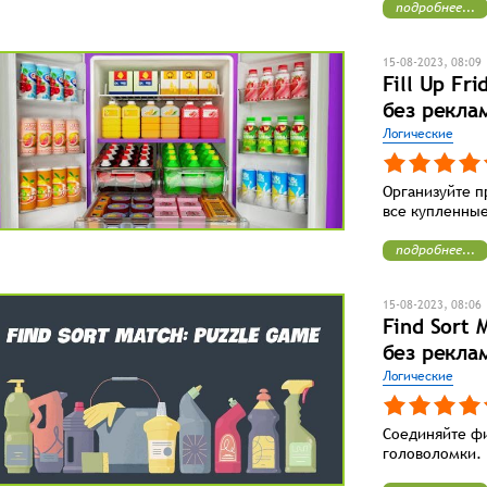
подробнее...
15-08-2023, 08:09
Fill Up Fr
без рекла
Логические
Организуйте п
все купленные
подробнее...
15-08-2023, 08:06
Find Sort
без рекла
Логические
Соединяйте ф
головоломки.