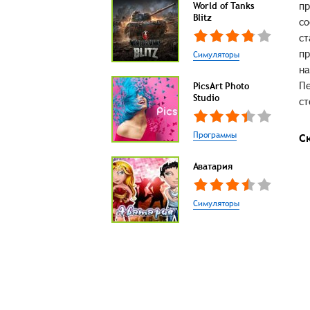
пр
World of Tanks
Blitz
со
ст
пр
Симуляторы
на
Пе
PicsArt Photo
Studio
ст
Программы
С
Аватария
Симуляторы