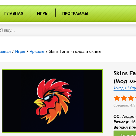
ГЛАВНАЯ
ИГРЫ
ПРОГРАММЫ
авная
/
Игры
/
Аркады
/ Skins Farm - голда и скины
Skins F
(Мод мн
Аркады / Ст
Средняя: 4,5 
OC:
Андрои
Размер:
46
Версия пр
Загрузи