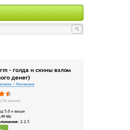
arm - голда и скины взлом
ого денег)
релялки / Логические
(
136
оценок)
д 5.0 и выше
,49 Mb
иложения:
2.2.5
ть