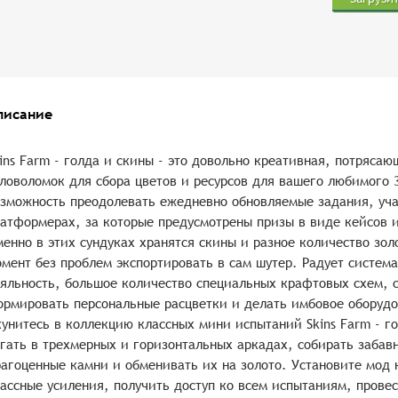
писание
ins Farm - голда и скины - это довольно креативная, потряса
ловоломок для сбора цветов и ресурсов для вашего любимого 
зможность преодолевать ежедневно обновляемые задания, уча
атформерах, за которые предусмотрены призы в виде кейсов и
енно в этих сундуках хранятся скины и разное количество зол
мент без проблем экспортировать в сам шутер. Радует систем
яльность, большое количество специальных крафтовых схем, 
рмировать персональные расцветки и делать имбовое оборудо
унитесь в коллекцию классных мини испытаний Skins Farm - г
гать в трехмерных и горизонтальных аркадах, собирать забав
агоценные камни и обменивать их на золото. Установите мод н
ассные усиления, получить доступ ко всем испытаниям, прове