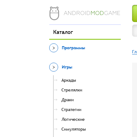
ANDROID
MOD
GAME
Каталог
Программы
Гл
Игры
Аркады
Стрелялки
Драки
Стратегии
Логические
Симуляторы