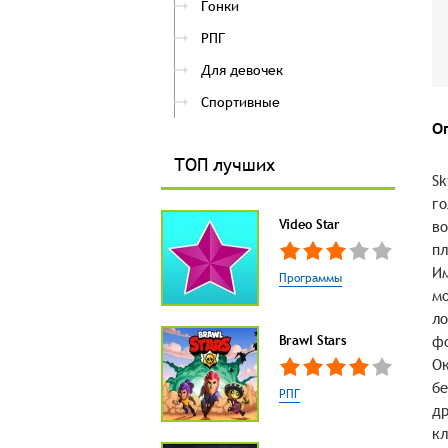
Гонки
РПГ
Для девочек
Спортивные
О
ТОП лучших
Sk
го
Video Star
во
пл
Им
Программы
мо
ло
Brawl Stars
фо
Ок
бе
РПГ
др
кл