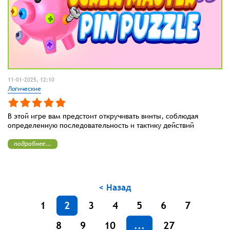
11-01-2025, 12:10
Логические
В этой игре вам предстоит откручивать винты, соблюдая
определенную последовательность и тактику действий
подробнее...
< Назад
1
2
3
4
5
6
7
8
9
10
...
27