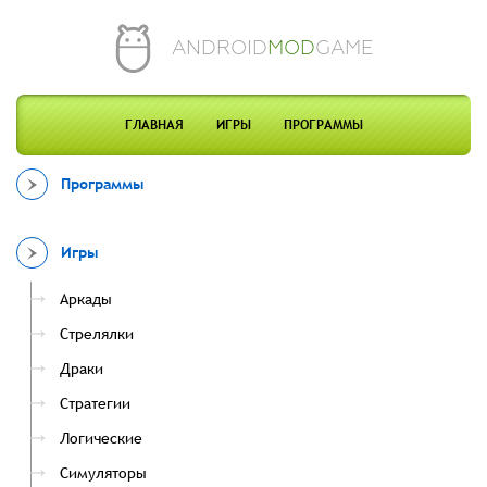
ANDROID
MOD
GAME
ГЛАВНАЯ
ИГРЫ
ПРОГРАММЫ
Программы
Игры
Аркады
Стрелялки
Драки
Стратегии
Логические
Симуляторы