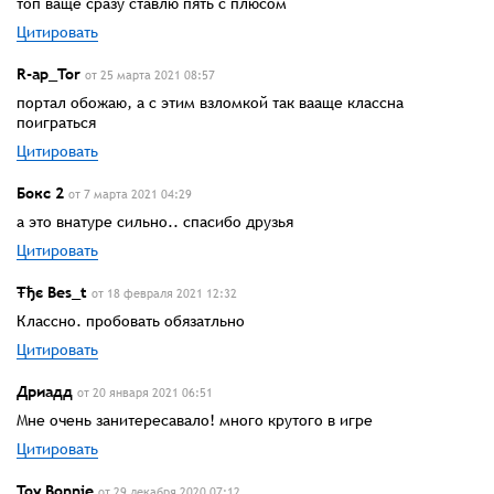
топ ваще сразу ставлю пять с плюсом
Цитировать
R-ap_Tor
от 25 марта 2021 08:57
портал обожаю, а с этим взломкой так вааще классна
поиграться
Цитировать
Бокс 2
от 7 марта 2021 04:29
а это внатуре сильно.. спасибо друзья
Цитировать
Ŧђє Bes_t
от 18 февраля 2021 12:32
Классно. пробовать обязатльно
Цитировать
Дриадд
от 20 января 2021 06:51
Мне очень занитересавало! много крутого в игре
Цитировать
Toy Bonnie
от 29 декабря 2020 07:12