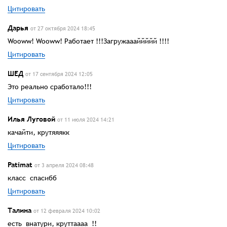
Цитировать
Дарья
от 27 октября 2024 18:45
Wooww! Wooww! Работает !!!Загружаааййййй !!!!
Цитировать
ШЕД
от 17 сентября 2024 12:05
Это реально сработало!!!
Цитировать
Илья Луговой
от 11 июля 2024 14:21
качайти, крутяяякк
Цитировать
Patimat
от 3 апреля 2024 08:48
класс спасибб
Цитировать
Талина
от 12 февраля 2024 10:02
есть внатури, круттаааа !!