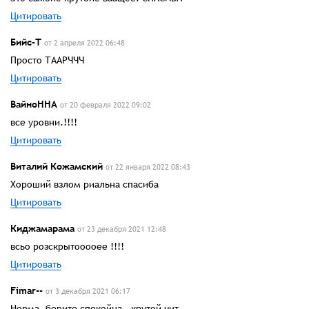
Цитировать
Бийс-Т
от 2 апреля 2022 06:48
Просто ТААРЧЧЧ
Цитировать
ВайноННА
от 20 февраля 2022 09:02
все уровни.!!!!
Цитировать
Виталий Кожамский
от 22 января 2022 08:43
Хороший взлом риальна спасиба
Цитировать
Киджамарама
от 23 декабря 2021 12:48
всьо розскрытооооее !!!!
Цитировать
Fimar--
от 3 декабря 2021 06:17
Норма. берите спокойна , крутой чит