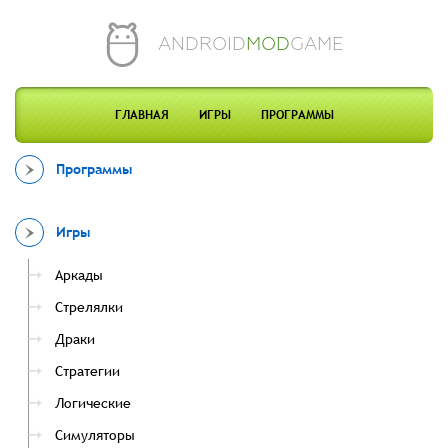
ANDROID
MOD
GAME
ГЛАВНАЯ
ИГРЫ
ПРОГРАММЫ
Программы
Игры
Аркады
Стрелялки
Драки
Стратегии
Логические
Симуляторы