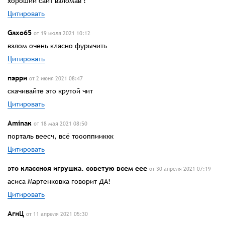
хороший сайт взломав !
Цитировать
Gaxo65
от 19 июля 2021 10:12
взлом очень класно фурычить
Цитировать
пэрри
от 2 июня 2021 08:47
скачивайте это крутой чит
Цитировать
Aminaк
от 18 мая 2021 08:50
порталь веесч, всё тоооппииккк
Цитировать
это классноя игрушка. советую всем еее
от 30 апреля 2021 07:19
асиса Мартенковка говорит ДА!
Цитировать
АгнЦ
от 11 апреля 2021 05:30