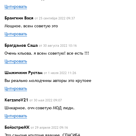
Цитировать
Брангкин Вася
от 25 сентября 2022 09:37
Мощное. всем советую это
Цитировать
Брагдамов Саша
от 30 августа 2022 10:16
Очень кльова. я всем советую! все есть !!!
Цитировать
Шмжичкин Рустам
от 1 июля 2022 11:26
Вы реально молодчины авторы это крутоее
Цитировать
KerzanoV21
от 30 мая 2022 09:07
Шикарное. очч советую МОД люди.
Цитировать
БойзстрюКК
от 29 апреля 2022 09:16
Это самоие крутоие ваащее. СПАСИБА