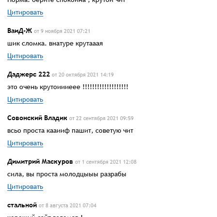
Цитировать
ВаиД-Ж
от 9 ноября 2021 07:21
шик сломка. внатуре крутааая
Цитировать
Даджерс 222
от 20 октября 2021 14:19
это очень крутоиииеее !!!!!!!!!!!!!!!!!!!
Цитировать
Совонский Владик
от 22 сентября 2021 09:59
всьо проста кааииф пашит, советую чит
Цитировать
Димитрий Маскуров
от 1 сентября 2021 12:08
сила, вы проста молодцыыы разрабы
Цитировать
стальной
от 8 августа 2021 07:04