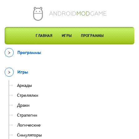
ANDROID
MOD
GAME
ГЛАВНАЯ
ИГРЫ
ПРОГРАММЫ
Программы
Игры
Аркады
Стрелялки
Драки
Стратегии
Логические
Симуляторы