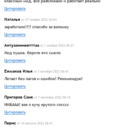
классный мод, всё разблокано и работает реально
Цитировать
Наталья
от 27 ноября 2022 20:04
заработало!!!! спасибо за взломку
Цитировать
Антуаанннеетттаа
от 1 ноября 2022 09:27
Мод пушка. берите его смело
Цитировать
Ежмаков Илья
от 3 октября 2022 06:41
Летает без лагов и ошибок! Рекомендую!
Цитировать
Пригоров Саня
от 7 сентября 2022 06:16
ИМБААА! взя л кучу крутого спсссс
Цитировать
Перис
от 10 августа 2022 06:41