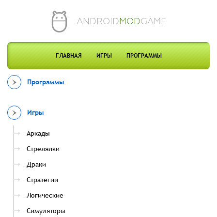
ANDROID
MOD
GAME
ГЛАВНАЯ
ИГРЫ
ПРОГРАММЫ
Программы
Игры
Аркады
Стрелялки
Драки
Стратегии
Логические
Симуляторы