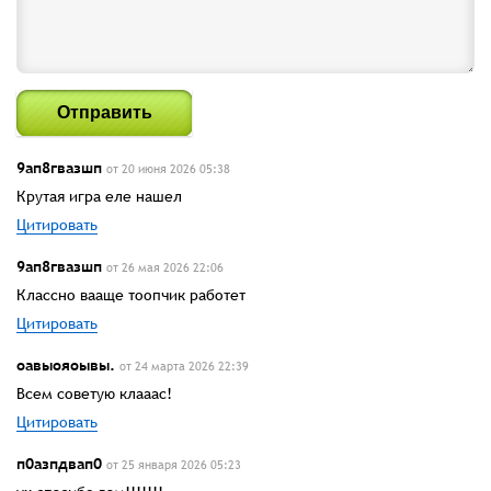
Отправить
9ап8гвазшп
от 20 июня 2026 05:38
Крутая игра еле нашел
Цитировать
9ап8гвазшп
от 26 мая 2026 22:06
Классно вааще тоопчик работет
Цитировать
оавыояоывы.
от 24 марта 2026 22:39
Всем советую клааас!
Цитировать
п0азпдвап0
от 25 января 2026 05:23