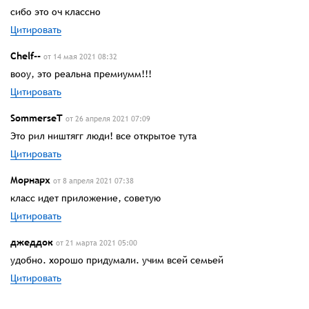
сибо это оч классно
Цитировать
Chelf--
от 14 мая 2021 08:32
вооу, это реальна премиумм!!!
Цитировать
SommerseT
от 26 апреля 2021 07:09
Это рил ништягг люди! все открытое тута
Цитировать
Морнарх
от 8 апреля 2021 07:38
класс идет приложение, советую
Цитировать
джеддок
от 21 марта 2021 05:00
удобно. хорошо придумали. учим всей семьей
Цитировать