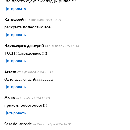
Это просто оуоу!!! Молодцы риллл !!!
Цитировать
Катофеий
от 8 февраля 2025 10:09
раскрыта полностью все
Цитировать
Наромарев дмитрий
от 5 января 2025 17:13
ТООП !!спрацювало!!!!
Цитировать
Artem
от 2 декабря 2024 20:43
Ох класс, спасибаааааааа
Цитировать
Маша
от 2 ноября 2024 10:03
прикол, роботооеет!!!
Цитировать
Serede кerede
от 24 сентября 2024 16:39