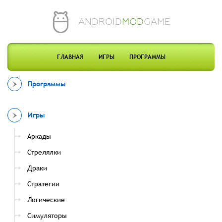
ANDROID
MOD
GAME
ГЛАВНАЯ
ИГРЫ
ПРОГРАММЫ
Программы
Игры
Аркады
Стрелялки
Драки
Стратегии
Логические
Симуляторы