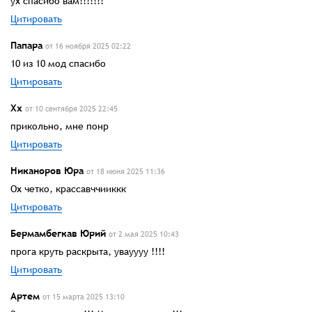
ух спасибо вам!!!!!!!
Цитировать
Папара
от 16 ноября 2025 02:22
10 из 10 мод спасибо
Цитировать
Хх
от 10 сентября 2025 22:45
прикольно, мне понр
Цитировать
Никаноров Юра
от 18 июня 2025 11:36
Ох четко, крассавччииккк
Цитировать
Бермамбегкав Юрий
от 2 мая 2025 10:43
прога круть раскрыта, увауууу !!!!
Цитировать
Артем
от 15 марта 2025 13:10