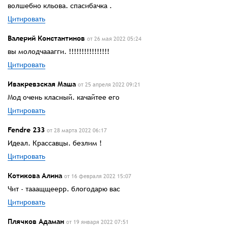
волшебно кльова. спасибачка .
Цитировать
Валерий Константинов
от 26 мая 2022 05:24
вы молодчааагги. !!!!!!!!!!!!!!!!
Цитировать
Ивакревзская Маша
от 25 апреля 2022 09:21
Мод очень класный. качайтее его
Цитировать
Fendre 233
от 28 марта 2022 06:17
Идеал. Крассавцы. безлим !
Цитировать
Котикова Алина
от 16 февраля 2022 15:07
Чит - тааащщеерр. блогодарю вас
Цитировать
Плячков Адаман
от 19 января 2022 07:51