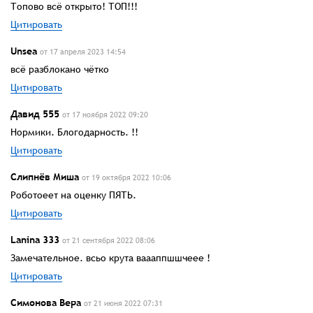
Топово всё открыто! ТОП!!!
Цитировать
Unsea
от 17 апреля 2023 14:54
всё разблокано чётко
Цитировать
Давид 555
от 17 ноября 2022 09:20
Нормики. Блогодарность. !!
Цитировать
Слипнёв Миша
от 19 октября 2022 10:06
Роботоеет на оценку ПЯТЬ.
Цитировать
Lanina 333
от 21 сентября 2022 08:06
Замечательное. всьо крута ваааппшшчеее !
Цитировать
Симонова Вера
от 21 июня 2022 07:31