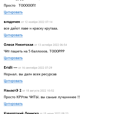
Просто ТОООООП!
Цитировать
владичек
от 12 ноября 2022 07:14
все дайот лаве и краску крутааа.
Цитировать
Олеся Никитская
от 13 октября 2022 06:54
ЧИт пашеть на 5 баллооов. ТОООРРР
Цитировать
Eridli ---
от 16 сентября 2022 07:29
Нормал. вы дали всех ресурсав
Цитировать
НамастЭ 2
от 18 августа 2022 10:52
Просто КРУтяк ЧИТЫ. вы самые лучшиииее !!
Цитировать
Кавергский Дениска
от 15 июня 2022 08:23