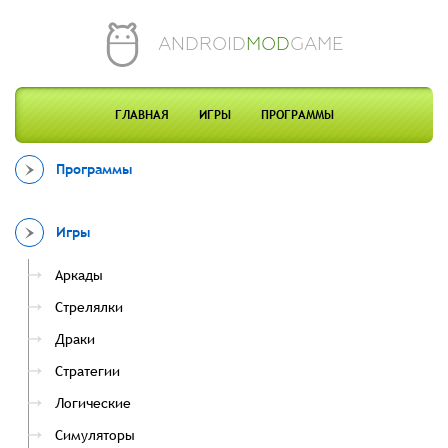
ANDROID
MOD
GAME
ГЛАВНАЯ
ИГРЫ
ПРОГРАММЫ
Программы
Игры
Аркады
Стрелялки
Драки
Стратегии
Логические
Симуляторы