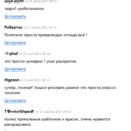
Шур-рупп
от 29 июля 2021 09:21
таарч! сроботалоооо
Цитировать
Робертос
от 13 июля 2021 09:21
Полетело проста превасходно отсюда всё !
Цитировать
-Y-phaf
от 25 мая 2021 09:34
это просто шикарно ! усьо раскрытое
Цитировать
Nigezon
от 9 мая 2021 08:13
супер. полная" пошол рисовать разное это проста класссс
тоопопп
Цитировать
T☢wήwΐthϻe🏈
от 22 апреля 2021 09:37
полно прикольных шаблонов и красок, очень нравится
раскрашивать