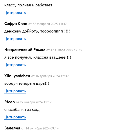
класс, полная и работает
Цитировать
Сафри Саня
от 27 февраля 2025 11:47
денюжку доййоть, тооооопппп !!!!
Цитировать
Никраиевский Ромка
от 17 января 2025 12:35
я все получил, классна ваащеее !!!
Цитировать
Xile lyanicheк
от 16 декабря 2024 12:37
воооуч теперь я царь!!!
Цитировать
Ricen
от 22 ноября 2024 11:17
спасибачки за мод
Цитировать
Валерия
от 14 октября 2024 09:14