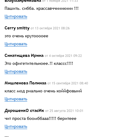
Блаумайренковна
от 1 ноября 2021 11:33
Пашить. сибба. крассавччииикиии !!!
Цитировать
Cerry smitty
от 13 октября 2021 08:26
это очень крутооооее
Цитировать
Синатищева Ирина
от 4 октября 2021 09:22
Это офигетительноее.!! классс!!!!
Цитировать
Мишленова Полинаа
от 15 сентября 2021 08:40
класс мод риально очень коййфовыий
Цитировать
ДорошенкО стасИк
от 25 августа 2021 10:01
чит проста боомббааа!!!!! беритеее
Цитировать