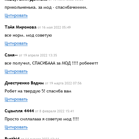
прикольненька. за мод - спасибачкииии.
Цитировать
Тайя Миронова
от 16 мая 2022 05:49
все норм. мод советую
Цитировать
Саня--
от 19 апреля 2022 13:35
все получил, СПАСИБААА за МОД !!!! робееетт
Цитировать
Днестренко Вадим
от 19 марта 2022 07:56
Робет на твердую 5! спасиба вам
Цитировать
Сцампля 4444
от 8 февраля 2022 15:41
Просто силлалааа я советую мод !!!!
Цитировать
Pusthi4
от 14 января 2022 13:44