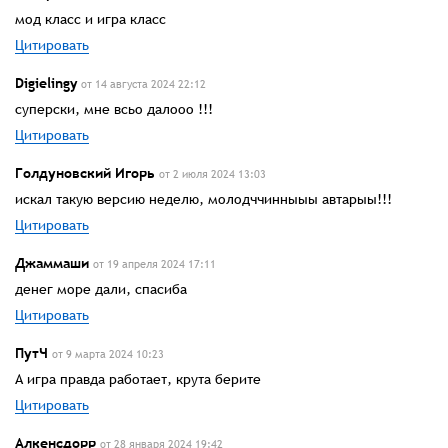
мод класс и игра класс
Цитировать
Digielingy
от 14 августа 2024 22:12
суперски, мне всьо далооо !!!
Цитировать
Голдуновский Игорь
от 2 июля 2024 13:03
искал такую версию неделю, молодччинныыы автарыы!!!
Цитировать
Джаммаши
от 19 апреля 2024 17:11
денег море дали, спасиба
Цитировать
ПутЧ
от 9 марта 2024 10:23
А игра правда работает, крута берите
Цитировать
Алкенсдорр
от 28 января 2024 19:42