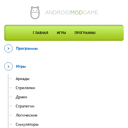
ANDROID
MOD
GAME
ГЛАВНАЯ
ИГРЫ
ПРОГРАММЫ
Программы
Игры
Аркады
Стрелялки
Драки
Стратегии
Логические
Симуляторы