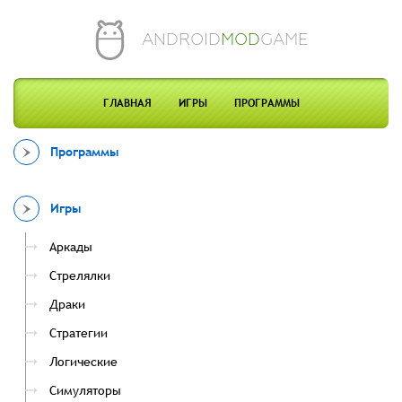
ANDROID
MOD
GAME
ГЛАВНАЯ
ИГРЫ
ПРОГРАММЫ
Программы
Игры
Аркады
Стрелялки
Драки
Стратегии
Логические
Симуляторы