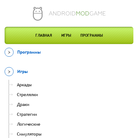
ANDROID
MOD
GAME
ГЛАВНАЯ
ИГРЫ
ПРОГРАММЫ
Программы
Игры
Аркады
Стрелялки
Драки
Стратегии
Логические
Симуляторы