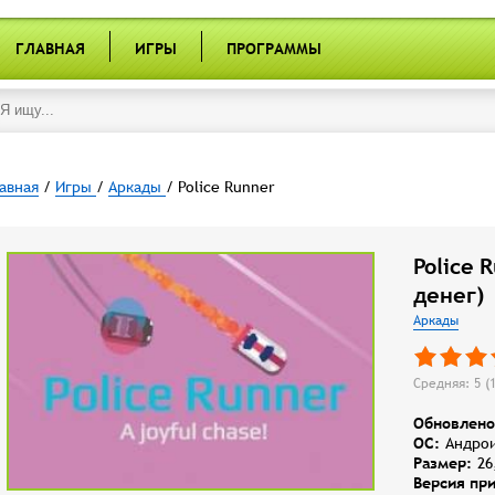
ГЛАВНАЯ
ИГРЫ
ПРОГРАММЫ
авная
/
Игры
/
Аркады
/ Police Runner
Police 
денег)
Аркады
Средняя: 5 (
Обновлено
OC:
Андрои
Размер:
26
Версия пр