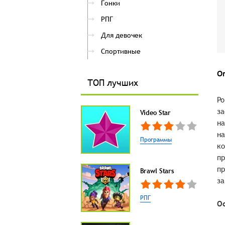
Гонки
РПГ
Для девочек
Спортивные
О
ТОП лучших
Po
за
Video Star
на
на
Программы
ко
пр
пр
Brawl Stars
за
РПГ
О