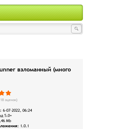
Runner взломанный (много
118
оценок)
:
6-07-2022, 06:24
д 5.0+
,46 Mb
иложения:
1.0.1