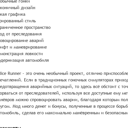
обычные гонки
коничный дизайн
кая графика
рированный стиль
раниченное пространство
од от преследования
овоцирование аварий
ифт и маневрирование
монстрация ловкости
дернизация автомобиля
lice Runner – это очень необычный проект, отлично приспособ
ечатлений. Если в традиционных гоночных симуляторах прихо
едотвращения аварийных ситуаций, то здесь всё обстоит с то
орваться от преследователей, используя все доступные ему м
нёвров можно спровоцировать аварии, благодаря которым пол
угом. Мод много денег и бонусы, полученные в процессе борь
томобиль, сделав его максимально манёвренным и безопасным
криншоты