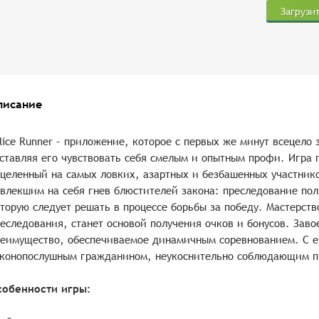
Загрузи
писание
lice Runner – приложение, которое с первых же минут всецело
ставляя его чувствовать себя смелым и опытным профи. Игра 
целенный на самых ловких, азартных и безбашенных участнико
влекшим на себя гнев блюстителей закона: преследование по
торую следует решать в процессе борьбы за победу. Мастерств
еследования, станет основой получения очков и бонусов. Заво
еимущество, обеспечиваемое динамичным соревнованием. С е
конопослушным гражданином, неукоснительно соблюдающим пр
собенности игры: