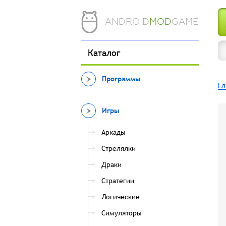
ANDROID
MOD
GAME
Каталог
Программы
Гл
Игры
Аркады
Стрелялки
Драки
Стратегии
Логические
Симуляторы