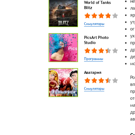
не
World of Tanks
Blitz
ла
яр
ут
Симуляторы
ог
ух
PicsArt Photo
пр
Studio
др
де
Программы
мо
Аватария
Po
вп
Симуляторы
пр
от
ма
др
ав
С