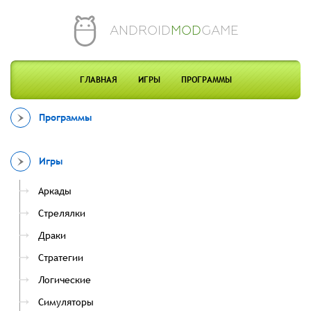
ANDROID
MOD
GAME
ГЛАВНАЯ
ИГРЫ
ПРОГРАММЫ
Программы
Игры
Аркады
Стрелялки
Драки
Стратегии
Логические
Симуляторы