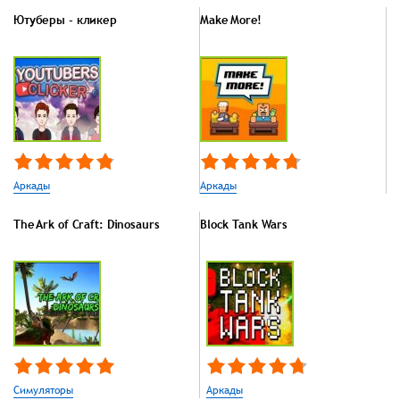
Ютуберы - кликер
Make More!
Аркады
Аркады
The Ark of Craft: Dinosaurs
Block Tank Wars
Симуляторы
Аркады