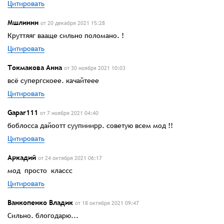
Цитировать
Мшлиннн
от 20 декабря 2021 15:28
Круттяяг вааще сильно поломано. !
Цитировать
Токмакова Анна
от 30 ноября 2021 10:03
всё супергскоее. качайтеее
Цитировать
Gapar111
от 7 ноября 2021 04:40
боблосса дайоотт суупииирр. советую всем мод !!
Цитировать
Аркадий
от 24 октября 2021 06:17
мод просто классс
Цитировать
Ванкопенко Владик
от 18 октября 2021 09:47
Сильно. блогодарю...