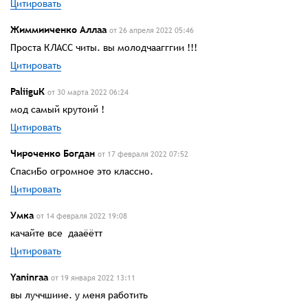
Цитировать
Жиммииченко Аллаа
от 26 апреля 2022 05:46
Проста КЛАСС читы. вы молодчаагггии !!!
Цитировать
PaliiguК
от 30 марта 2022 06:24
мод самый крутоий !
Цитировать
Чироченко Богдан
от 17 февраля 2022 07:52
СпасиБо огромное это классно.
Цитировать
Умка
от 14 февраля 2022 19:08
качайте все дааёётт
Цитировать
Yaninrаа
от 19 января 2022 13:11
вы луччшиие. у меня работить