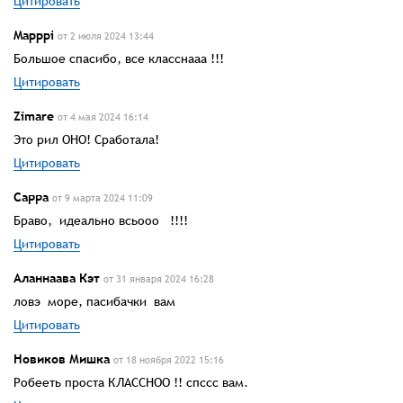
Цитировать
Mapppi
от 2 июля 2024 13:44
Большое спасибо, все класснааа !!!
Цитировать
Zimare
от 4 мая 2024 16:14
Это рил ОНО! Сработала!
Цитировать
Сарра
от 9 марта 2024 11:09
Браво, идеально всьооо !!!!
Цитировать
Аланнаава Кэт
от 31 января 2024 16:28
ловэ море, пасибачки вам
Цитировать
Новиков Мишка
от 18 ноября 2022 15:16
Робееть проста КЛАССНОО !! спссс вам.