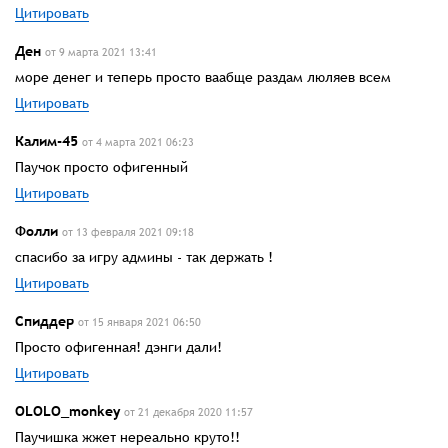
Цитировать
Ден
от 9 марта 2021 13:41
море денег и теперь просто ваабще раздам люляев всем
Цитировать
Калим-45
от 4 марта 2021 06:23
Паучок просто офигенный
Цитировать
Фолли
от 13 февраля 2021 09:18
спасибо за игру админы - так держать !
Цитировать
Спиддер
от 15 января 2021 06:50
Просто офигенная! дэнги дали!
Цитировать
OLOLO_monkey
от 21 декабря 2020 11:57
Паучишка жжет нереально круто!!