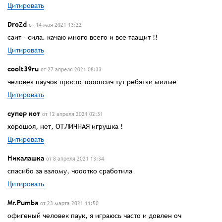
Цитировать
DroZd
от 14 мая 2021 13:22
саит - сила. качаю много всего и все таащит !!
Цитировать
coolt39ru
от 27 апреля 2021 08:33
человек паучок просто тооопсич тут ребятки милые
Цитировать
супер кот
от 12 апреля 2021 02:31
хорошоя, нет, ОТЛИЧНАЯ игрушка !
Цитировать
Никалашка
от 8 апреля 2021 13:34
спасибо за взлому, чооотко сработила
Цитировать
Mr.Pumba
от 23 марта 2021 11:50
офигеный человек паук, я играюсь часто и довлен оч