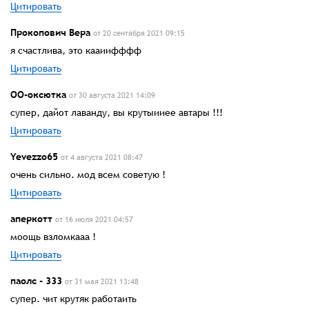
Цитировать
Прокопович Вера
от 20 сентября 2021 09:15
я счастлива, это кааиифффф
Цитировать
ОО-оксютка
от 30 августа 2021 14:09
супер, дайот лаванду, вы крутыииее автары !!!
Цитировать
Yevezzo65
от 4 августа 2021 08:47
очень сильно. мод всем советую !
Цитировать
аперкотт
от 16 июля 2021 04:57
моощь взломкааа !
Цитировать
паолс - 333
от 31 мая 2021 13:48
супер. чит крутяк работаить