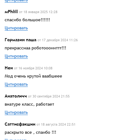
мPhlill
от 18 января 2025 12:28
спасибо большое!!!!!!
Цитировать
Гормазин паша
от 17 декабря 2024 11:26
прекрасснаа роботоооииттт!!!
Цитировать
Нен
от 16 ноября 2024 10:08
Мод очень крутой ваабшеее
Цитировать
Анатоличч
от 30 сентября 2024 21:55
внатуре класс, работает
Цитировать
Саттисфэкшин
от 18 августа 2024 22:51
раскрыто все , спаибо !!!