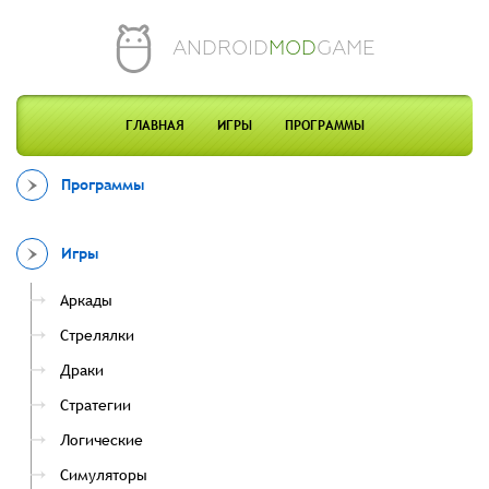
ANDROID
MOD
GAME
ГЛАВНАЯ
ИГРЫ
ПРОГРАММЫ
Программы
Игры
Аркады
Стрелялки
Драки
Стратегии
Логические
Симуляторы