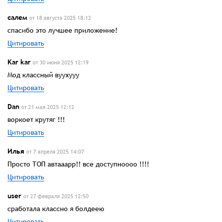
салем
от 18 августа 2025 18:12
спасибо это лучшее приложение!
Цитировать
Kar kar
от 30 июня 2025 12:19
Мод классный вуухууу
Цитировать
Dan
от 21 мая 2025 12:12
воркоет крутяг !!!
Цитировать
Илья
от 7 апреля 2025 14:07
Просто ТОП автааарр!! все доступноооо !!!!
Цитировать
user
от 27 февраля 2025 12:50
сработала классно я болдеею
Цитировать