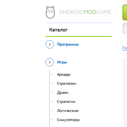
ANDROID
MOD
GAME
Каталог
Программы
Гл
Игры
Аркады
Стрелялки
Драки
Стратегии
Логические
Симуляторы