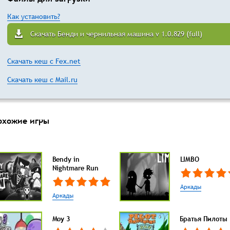
Как установить?
Скачать Бенди и чернильная машина v 1.0.829 (full)
Скачать кеш с Fex.net
Скачать кеш с Mail.ru
охожие игры
Bendy in
LIMBO
Nightmare Run
Аркады
Аркады
Моу 3
Братья Пилоты