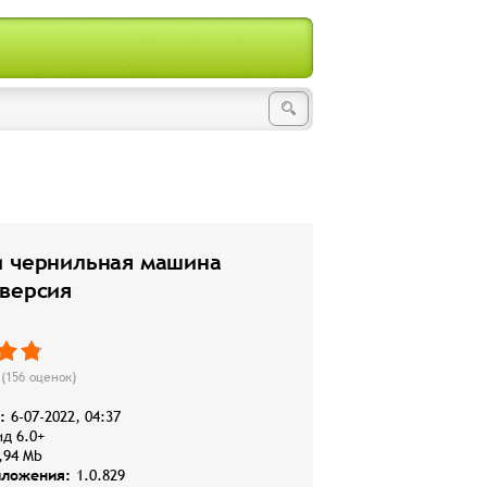
и чернильная машина
 версия
(
156
оценок)
:
6-07-2022, 04:37
д 6.0+
,94 Mb
иложения:
1.0.829