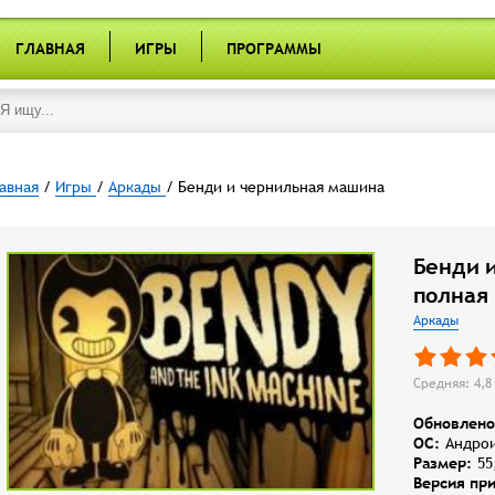
ГЛАВНАЯ
ИГРЫ
ПРОГРАММЫ
авная
/
Игры
/
Аркады
/ Бенди и чернильная машина
Бенди 
полная
Аркады
Средняя: 4,8 
Обновлено
OC:
Андрои
Размер:
55
Версия пр