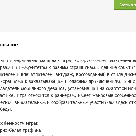
Загрузи
писание
нди и чернильная машина – игра, которую сочтёт развлечение
рвами и иммунитетом к разным страшилкам. Здешние события 
ителен и впечатлителен: антураж, воссозданный в стиле дисн
корациями к захватывающим и опасным приключениям. В них
ладатель мобильного девайса, установивший на смартфон или
афике. Игра относится к раннерам, имеет жанровые особеннос
елым, внимательным и сообразительным участникам здесь от
беды.
собенности игры:
рно-белая графика