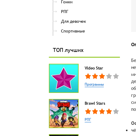
Гонки
РПГ
Для девочек
Спортивные
О
ТОП лучших
Бе
не
Video Star
мн
де
Программы
об
гр
см
Brawl Stars
по
РПГ
О
чё