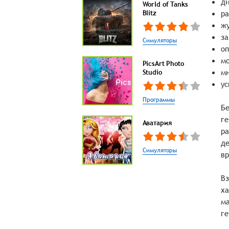
ди
World of Tanks
Blitz
ра
жу
за
Симуляторы
оп
мо
PicsArt Photo
мн
Studio
ус
Программы
Бе
ге
Аватария
ра
де
Симуляторы
вр
Вз
ха
ма
ге