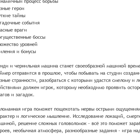
намичный процесс борьбы
зные герои
ткие тайны
гадочные события
асные враги
гущественные боссы
ожество уровней
иления и бонусы
нди и чернильная машина станет своеобразной машиной време
ймер отправится в прошлое, чтобы побывать на студии создан
зные странности, разобраться с которыми удастся смелому и 
йствиями должен игрок, которому необходимо проявить остор
агов и загадок.
ломанная игра поможет пощекотать нервы острыми ощущениям
рактер и логическое мышление. Исследование локаций, смерт
шиной, решение сложных головоломок – всё это поможет зара
роев, необычная атмосфера, разнообразные задания – игра на