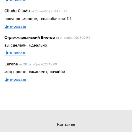
Clludu Clludu
от 25 ноября 2023 20:47
покупок моооре, спасибачкии!!!!
Цитировать
Страммарканский Виктор
от 2 ноября 2023 22:57
вы сделали идеально
Цитировать
Lerone
от 28 октября 2023 15:09
мод просто самолеет, качаййй
Цитировать
Контакты