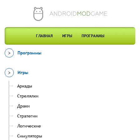
ANDROID
MOD
GAME
ГЛАВНАЯ
ИГРЫ
ПРОГРАММЫ
Программы
Игры
Аркады
Стрелялки
Драки
Стратегии
Логические
Симуляторы