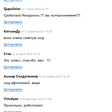
Qupuliciav
от 7 июня 2024 22:19
Сроботала Нооррммм !!! вы луччшиииеееее!!!
Цитировать
КатманДу
от 17 апреля 2024 13:20
всем очень советую мод
Цитировать
Стас
от 4 марта 2024 18:32
Это класс, спасибо вам !!!
Цитировать
Аммир Солдатенков
от 23 января 2024 16:22
мод афигенный ваще
Цитировать
Vimalyan
от 20 декабря 2023 21:00
Прикольно, роботооеет
Цитировать