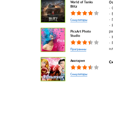
Ос
World of Tanks
Blitz
- 
- 
- 
Симуляторы
- 
ра
PicsArt Photo
Studio
- 
- 
ил
Программы
Аватария
С
Симуляторы