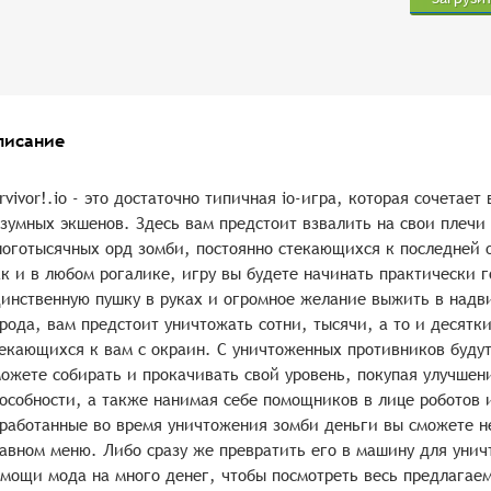
писание
rvivor!.io - это достаточно типичная io-игра, которая сочетае
зумных экшенов. Здесь вам предстоит взвалить на свои плечи 
оготысячных орд зомби, постоянно стекающихся к последней 
к и в любом рогалике, игру вы будете начинать практически
инственную пушку в руках и огромное желание выжить в над
рода, вам предстоит уничтожать сотни, тысячи, а то и десятк
екающихся к вам с окраин. С уничтоженных противников будут
ожете собирать и прокачивать свой уровень, покупая улучшен
особности, а также нанимая себе помощников в лице роботов 
работанные во время уничтожения зомби деньги вы сможете н
авном меню. Либо сразу же превратить его в машину для унич
мощи мода на много денег, чтобы посмотреть весь предлагаем