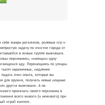
т в себе жанры рогаликов, ролевых игр и
непростую задачу по очистке города от
оставшейся в живых группе выживших.
 голым персонажем, имеющим одну-
вигающемся аду. Перемещаясь по улицам
и тысяч зараженных, медленно
 падать очки опыта, которые вы
ия для оружия, получать новые мощные
или других выживших. А на
емного прокачать своего персонажа в
тожения всего живого (и неживого) при
ый игрой контент.