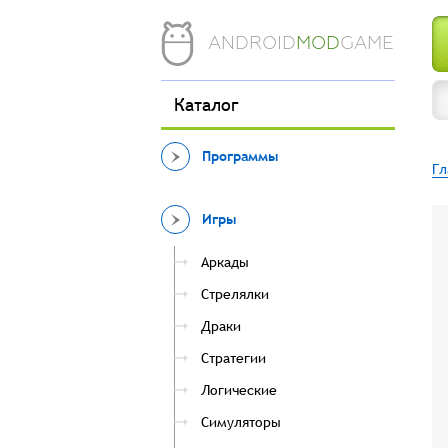
ANDROID
MOD
GAME
Каталог
Программы
Гл
Игры
Аркады
Стрелялки
Драки
Стратегии
Логические
Симуляторы