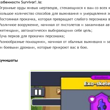
обенности Survivor!.io:
Огромные орды живых мертвецов, стекающихся к вам со всех к
Большое количество способов для выживания и умерщвления з
Постоянная прокачка, которая превращает слабого персонажа 
Различное вооружение, начиная от пистолетов и заканчивая 
кетницами, автоматически выбирающими себе цель;
Куча перков для прокачки персонажа;
Разнообразные помощники, начиная от обычных выживших и з
и боевыми дронами, которые прикроют вас в бою.
криншоты