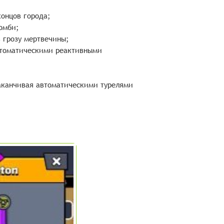
онцов города;
омби;
в грозу мертвечины;
автоматическими реактивными
аканчивая автоматическими турелями