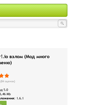
r!.io взлом (Мод много
меню)
(
84
оценок)
д 5.0
6,46 Mb
иложения:
1.6.1
ть