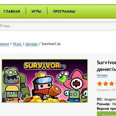
ГЛАВНАЯ
ИГРЫ
ПРОГРАММЫ
авная
/
Игры
/
Аркады
/ Survivor!.io
Survivo
денег/
Аркады
Средняя: 4,9 
OC:
Андрои
Размер:
16
Версия пр
Загрузи