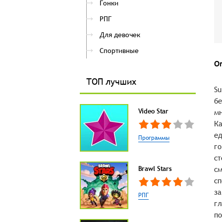
Гонки
РПГ
Для девочек
Спортивные
О
ТОП лучших
Su
бе
Video Star
мн
Ка
ед
Программы
го
ст
Brawl Stars
см
сп
за
РПГ
гл
по