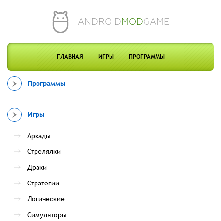
ANDROID
MOD
GAME
ГЛАВНАЯ
ИГРЫ
ПРОГРАММЫ
Программы
Игры
Аркады
Стрелялки
Драки
Стратегии
Логические
Симуляторы