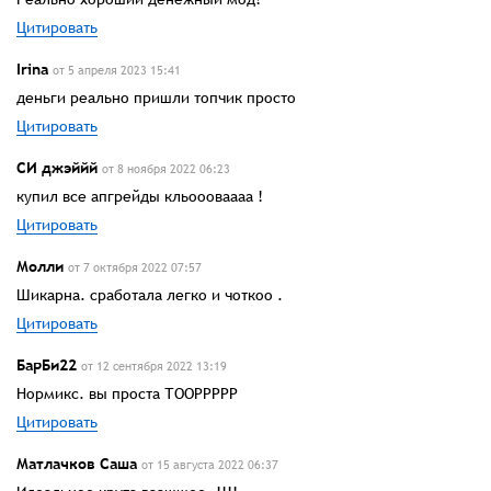
Цитировать
Irina
от 5 апреля 2023 15:41
деньги реально пришли топчик просто
Цитировать
СИ джэййй
от 8 ноября 2022 06:23
купил все апгрейды кльоооваааа !
Цитировать
Молли
от 7 октября 2022 07:57
Шикарна. сработала легко и чоткоо .
Цитировать
БарБи22
от 12 сентября 2022 13:19
Нормикс. вы проста ТООРРРРР
Цитировать
Матлачков Саша
от 15 августа 2022 06:37