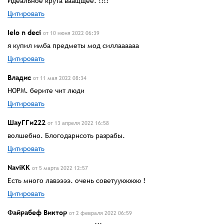
Идеальное крута ваащщее. !!!!
Цитировать
Ielo n deci
от 10 июня 2022 06:39
я купил имба предметы мод силлаааааа
Цитировать
Владис
от 11 мая 2022 08:34
НОРМ. берите чит люди
Цитировать
ШауГГи222
от 13 апреля 2022 16:58
волшебно. Блогодарнсоть разрабы.
Цитировать
NaviKK
от 5 марта 2022 12:57
Есть много лавээээ. очень советууюююю !
Цитировать
Файрабеф Виктор
от 2 февраля 2022 06:59