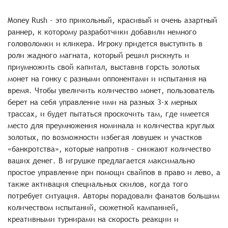
Money Rush - это прикольный, красивый и очень азартный
раннер, к которому разработчики добавили немного
головоломки и кликера. Игроку придется выступить в
роли жадного магната, который решил рискнуть и
приумножить свой капитал, выставив горсть золотых
монет на гонку с разными оппонентами и испытания на
время. Чтобы увеличить количество монет, пользователь
берет на себя управление ими на разных 3-х мерных
трассах, и будет пытаться проскочить там, где имеется
место для преумножения номинала и количества круглых
золотых, по возможности избегая ловушек и участков
«банкротства», которые напротив – снижают количество
ваших денег. В игрушке предлагается максимально
простое управление при помощи свайпов в право и лево, а
также активация специальных скилов, когда того
потребует ситуация. Авторы порадовали фанатов большим
количеством испытаний, сюжетной кампанией,
креативными турнирами на скорость реакции и