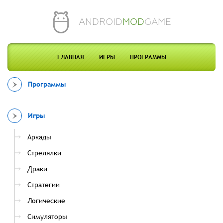
ANDROID
MOD
GAME
ГЛАВНАЯ
ИГРЫ
ПРОГРАММЫ
Программы
Игры
Аркады
Стрелялки
Драки
Стратегии
Логические
Симуляторы