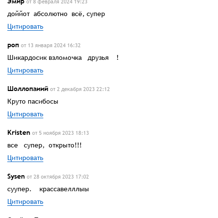
Эмир
от 8 февраля 2024 19:23
доййот абсолютно всё, супер
Цитировать
роп
от 13 января 2024 16:32
Шикардосик взломочка друзья !
Цитировать
Шоллопаиий
от 2 декабря 2023 22:12
Круто пасибосы
Цитировать
Kristen
от 5 ноября 2023 18:13
все супер, открыто!!!
Цитировать
Sysen
от 28 октября 2023 17:02
суупер. крассавелллыы
Цитировать