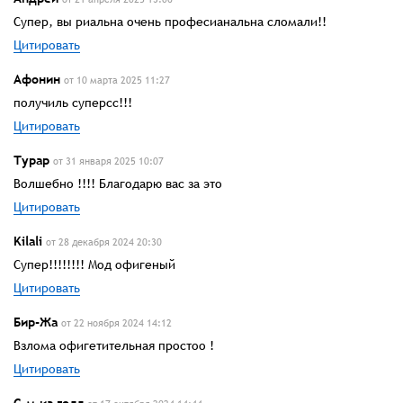
Супер, вы риальна очень професианальна сломали!!
Цитировать
Афонин
от 10 марта 2025 11:27
получиль суперсс!!!
Цитировать
Турар
от 31 января 2025 10:07
Волшебно !!!! Благодарю вас за это
Цитировать
Kilali
от 28 декабря 2024 20:30
Супер!!!!!!!! Мод офигеный
Цитировать
Бир-Жа
от 22 ноября 2024 14:12
Взлома офигетительная простоо !
Цитировать
С-м-иа голл