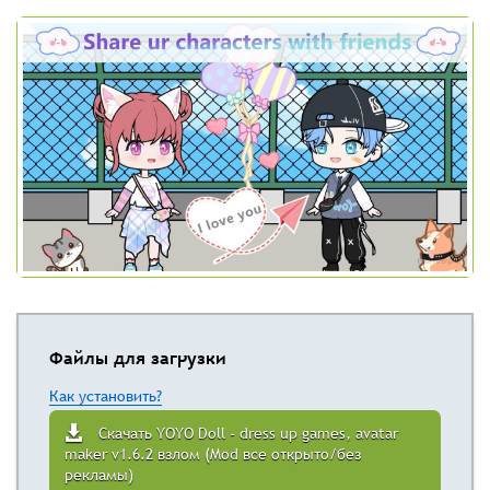
Файлы для загрузки
Как установить?
Скачать YOYO Doll - dress up games, avatar
maker v1.6.2 взлом (Mod все открыто/без
рекламы)