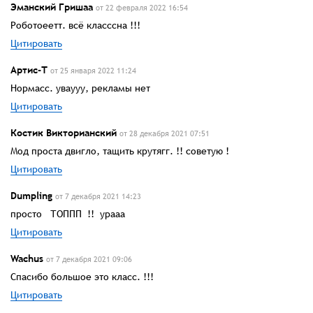
Эманский Гришаа
от 22 февраля 2022 16:54
Роботоеетт. всё класссна !!!
Цитировать
Артис-Т
от 25 января 2022 11:24
Нормасс. уваууу, рекламы нет
Цитировать
Костик Викторианский
от 28 декабря 2021 07:51
Мод проста двигло, тащить крутягг. !! советую !
Цитировать
Dumpling
от 7 декабря 2021 14:23
просто ТОППП !! урааа
Цитировать
Wachus
от 7 декабря 2021 09:06
Спасибо большое это класс. !!!
Цитировать