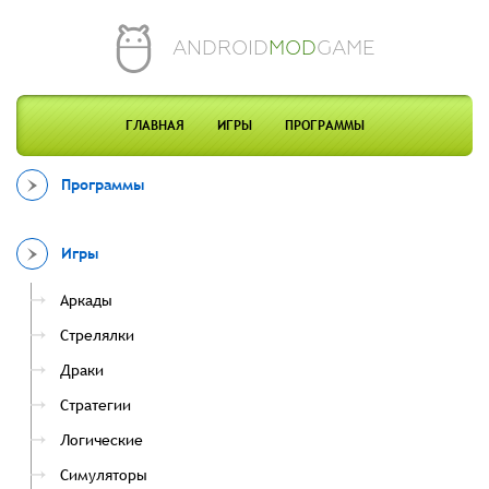
ANDROID
MOD
GAME
ГЛАВНАЯ
ИГРЫ
ПРОГРАММЫ
Программы
Игры
Аркады
Стрелялки
Драки
Стратегии
Логические
Симуляторы