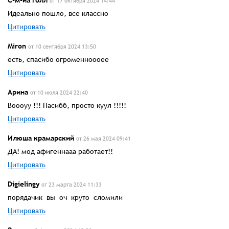
от 17 октября 2024 14:44
Идеально пошло, все классно
Цитировать
Miron
от 10 сентября 2024 13:50
есть, спасибо огроменноооее
Цитировать
Арина
от 10 июля 2024 22:40
Воооуу !!! Пасибб, просто куул !!!!!
Цитировать
Илюша крамарский
от 26 мая 2024 09:41
ДА! мод афигеннааа работает!!
Цитировать
Digielingy
от 23 марта 2024 11:33
порядачик вы оч круто сломили
Цитировать