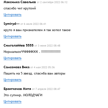
Максимка Савельев
от 2 сентября 2022 06:12
спасибо чит крутоий
Цитировать
Symiryd---
от 6 июля 2022 06:41
круто я вам признателен я так хотел такое
Цитировать
Симголаййев 5555
от 3 июня 2022 08:48
НормальооЧЧИИИККК . !!!!!!!!!!!!!!!!
Цитировать
Самсонова Вика
от 4 мая 2022 05:36
Пашеть на 5 звезд. спасиба вам авторы
Цитировать
Брангначов Митя
от 7 апреля 2022 08:47
Это супиир. МОЛОДЧАГИ
Цитировать