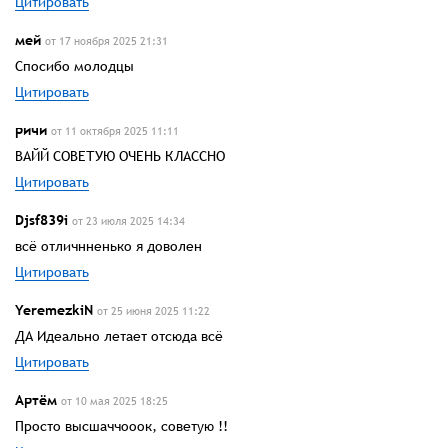
Цитировать
мей
от 17 ноября 2025 21:31
Спосибо молодцы
Цитировать
ричи
от 11 октября 2025 11:11
ВАЙЙ СОВЕТУЮ ОЧЕНЬ КЛАССНО
Цитировать
Djsf839i
от 23 июля 2025 14:34
всё отличнненько я доволен
Цитировать
YeremezkiN
от 25 июня 2025 11:22
ДА Идеально летает отсюда всё
Цитировать
Артём
от 10 мая 2025 18:25
Просто высшаччооок, советую !!