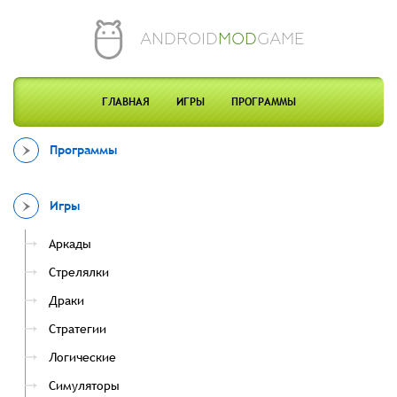
ANDROID
MOD
GAME
ГЛАВНАЯ
ИГРЫ
ПРОГРАММЫ
Программы
Игры
Аркады
Стрелялки
Драки
Стратегии
Логические
Симуляторы