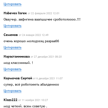
Цитировать
Habevea liareк
от 22 февраля 2022 12:01
Оваучир. авфигена ваапшшчее сроботолоооо.!!!
Цитировать
Семенов
от 24 января 2022 12:49
очень хорошо молодэээц разраабб
Цитировать
Нарастанникова
от 27 декабря 2021 08:20
мод классннный. !
Цитировать
Кормочов Сергей
от 6 декабря 2021 11:07
супер, всё роботоееть абалденноо
Цитировать
Klazs222
от 11 ноября 2021 10:27
мод четкий. всем советую .