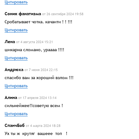
Цитировать
Соник фанатизма
от 26 сентября 2024 19:58
Сробатывает чотка. качаити ! ! !!!
Цитировать
Лена
от 4 августа 2024 15:21
шикарна сломано, ураааа !!!!
Цитировать
Андрюха
от 7 июня 2024 22:15
спасибо вам за хороший взлом !!!
Цитировать
Алина
от 17 апреля 2024 13:14
сильнейжее!!советую всем !
Цитировать
СпанчБоб
от 4 марта 2024 18:28
Ух ты ж крутяг вашеее топ !