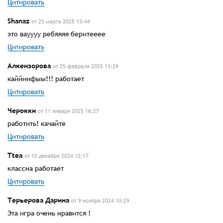
Цитировать
Shanaz
от 25 марта 2025 13:44
это вауууу ребяяяя беритееее
Цитировать
Алкензорова
от 25 февраля 2025 13:29
каййиифыы!!! работает
Цитировать
Черокки
от 11 января 2025 16:27
работить! качайте
Цитировать
Ttea
от 10 декабря 2024 12:17
классна работает
Цитировать
Терьерова Дарина
от 9 ноября 2024 10:29
Эта игра очень нравится !