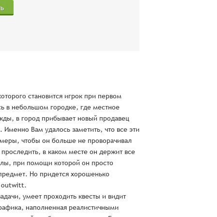
ть
которого становится игрок при первом
сь в небольшом городке, где местное
ажды, в город прибывает новый продавец
 Именно Вам удалось заметить, что все эти
 меры, чтобы он больше не проворачивал
проследить, в каком месте он держит все
силы, при помощи которой он просто
 предмет. Но придется хорошенько
outwitt.
задачи, умеет проходить квесты и видит
 графика, наполненная реалистичными