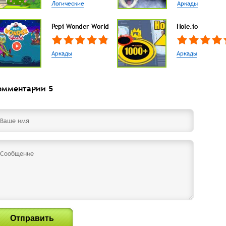
Логические
Аркады
Pepi Wonder World
Hole.io
Аркады
Аркады
омментарии
5
Отправить