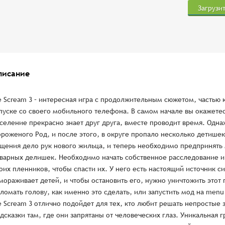
Загрузи
писание
e Scream 3 – интересная игра с продолжительным сюжетом, частью 
пуске со своего мобильного телефона. В самом начале вы окажете
селение прекрасно знает друг друга, вместе проводит время. Одн
роженого Род, и после этого, в округе пропало несколько детишек.
щения дело рук нового жильца, и теперь необходимо предпринять
варных делишек. Необходимо начать собственное расследование и 
оих пленников, чтобы спасти их. У него есть настоящий источник 
мораживает детей, и чтобы остановить его, нужно уничтожить этот
ломать голову, как именно это сделать, или запустить мод на menu 
e Scream 3 отлично подойдет для тех, кто любит решать непростые 
дсказки там, где они запрятаны от человеческих глаз. Уникальная