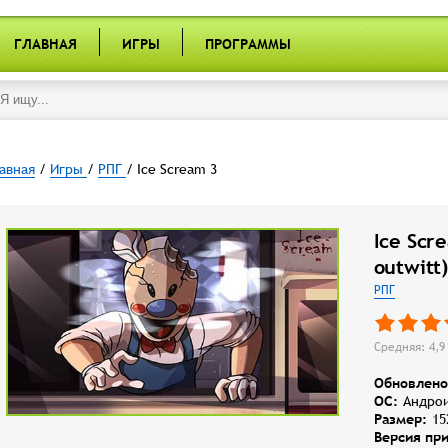
ГЛАВНАЯ
ИГРЫ
ПРОГРАММЫ
авная
/
Игры
/
РПГ
/ Ice Scream 3
Ice Scr
outwitt)
РПГ
Средняя: 4,9 
Обновлено
OC:
Андрои
Размер:
15
Версия пр