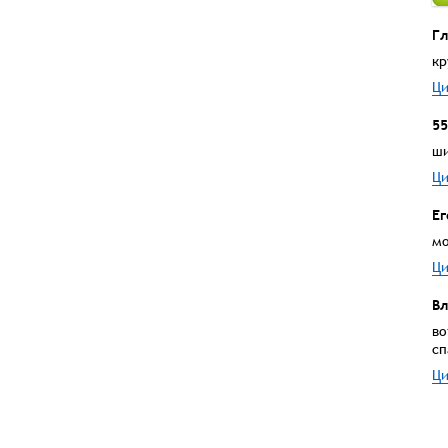
Гл
кр
Ци
55
ши
Ци
Ег
мо
Ци
Вл
во
сп
Ци