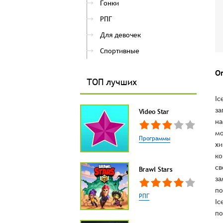
Гонки
РПГ
Для девочек
Спортивные
О
ТОП лучших
Ic
за
Video Star
на
мо
Программы
хи
ко
св
Brawl Stars
за
по
РПГ
Ic
по