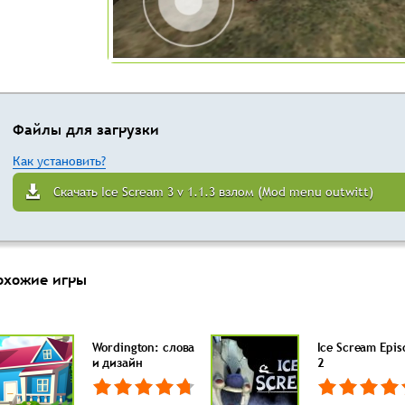
Файлы для загрузки
Как установить?
Скачать Ice Scream 3 v 1.1.3 взлом (Mod menu outwitt)
охожие игры
Wordington: слова
Ice Scream Epis
и дизайн
2