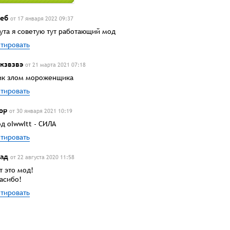
еб
от 17 января 2022 09:37
ута я советую тут работающий мод
тировать
кзвзвэ
от 21 марта 2021 07:18
к злом мороженщика
тировать
ор
от 30 января 2021 10:19
д oIwwItt - СИЛА
тировать
ад
от 22 августа 2020 11:58
т это мод!
асибо!
тировать