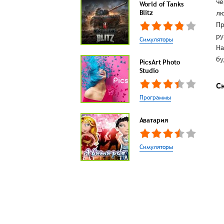
че
World of Tanks
Blitz
лю
Пр
ру
Симуляторы
На
бу
PicsArt Photo
Studio
С
Программы
Аватария
Симуляторы