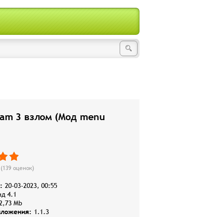
eam 3 взлом (Мод menu
(
139
оценок)
:
20-03-2023, 00:55
д 4.1
2,73 Mb
иложения:
1.1.3