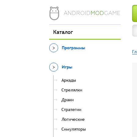
ANDROID
MOD
GAME
Каталог
Программы
Гл
Игры
Аркады
Стрелялки
Драки
Стратегии
Логические
Симуляторы