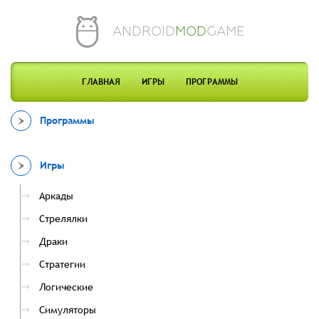
ANDROID
MOD
GAME
ГЛАВНАЯ
ИГРЫ
ПРОГРАММЫ
Программы
Игры
Аркады
Стрелялки
Драки
Стратегии
Логические
Симуляторы