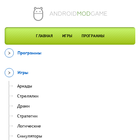
ANDROID
MOD
GAME
ГЛАВНАЯ
ИГРЫ
ПРОГРАММЫ
Программы
Игры
Аркады
Стрелялки
Драки
Стратегии
Логические
Симуляторы