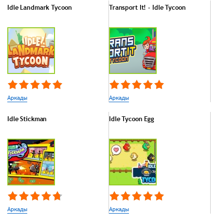
Idle Landmark Tycoon
Transport It! - Idle Tycoon
Аркады
Аркады
Idle Stickman
Idle Tycoon Egg
Аркады
Аркады