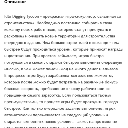
Описание
Idle Digging Tycoon – прекрасная игра-симулятор, связанная со
строительством. Необходимо постоянно собирать в свою
команду новых работников, которые станут приступать к
раскопкам и очищать новые территории для строительства
очередного здания. Чем больше строителей в команде – тем
быстрее будут проходиться уровни, которые приносят награды
и достижения. При простом геймплее, игрок быстро
погружается в сюжет, стараясь быстрее выполнить очередную
миссию, в чем может помочь мод на много денег и алмазов.
В процессе игры будут зарабатываться золотые моменты,
которые после можно будет потратить на различные бонусы –
большая скорость, прибавление к числу рабочих или же
повышение самого заработка. Если пользоваться такими
преимуществами, то процесс игры будет проходить гораздо
быстрее. Как только очередное задание выполнено, игрок
автоматически перемещается на следующий уровень и
старается выполнить новые условия. Также, на протяжении