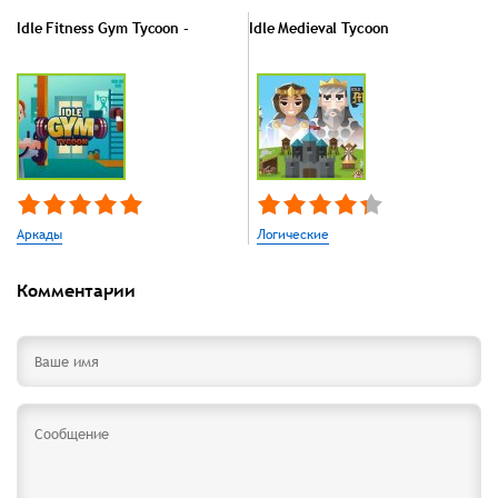
Idle Fitness Gym Tycoon -
Idle Medieval Tycoon
Аркады
Логические
Комментарии