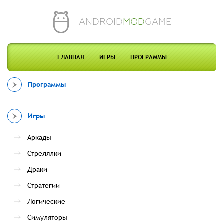
ANDROID
MOD
GAME
ГЛАВНАЯ
ИГРЫ
ПРОГРАММЫ
Программы
Игры
Аркады
Стрелялки
Драки
Стратегии
Логические
Симуляторы