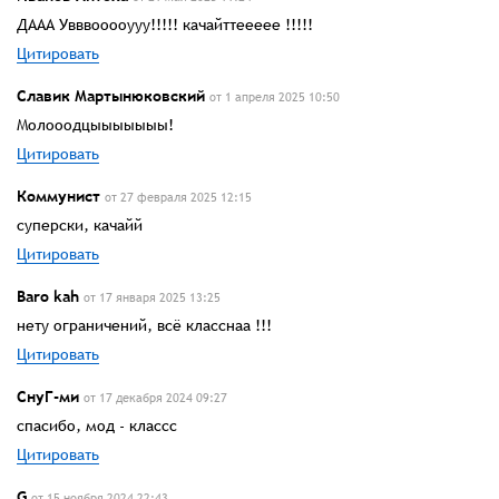
ДААА Увввооооууу!!!!! качайттеееее !!!!!
Цитировать
Славик Мартынюковский
от 1 апреля 2025 10:50
Молооодцыыыыыыы!
Цитировать
Коммунист
от 27 февраля 2025 12:15
суперски, качайй
Цитировать
Baro kah
от 17 января 2025 13:25
нету ограничений, всё класснаа !!!
Цитировать
СнуГ-ми
от 17 декабря 2024 09:27
спасибо, мод - классс
Цитировать
G
от 15 ноября 2024 22:43