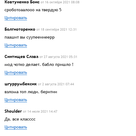
Ковтуненко Боис
от 16 октября 2021 08:08
сроботоаалооо на твердую 5
Цитировать
Болгноторенко
от 18 сентября 2021 12:31
паашит вы суупееииеерр
Цитировать
Синтищев Слава
от 27 августа 2021 05:31
мод чотко делает. бабло пришло !
Цитировать
шгуррумбексик
от 2 августа 2021 07:44
взлома топ люди. беритии
Цитировать
Shoulder
от 14 июля 2021 14:47
Да. все класссс
Цитировать