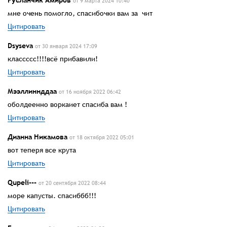
Русланчик Амиров
от 9 марта 2024 10:40
мне очень помогло, спасибочки вам за чит
Цитировать
Dsysevа
от 30 января 2024 17:09
классссс!!!!всё прибавили!
Цитировать
Мээллиннддаа
от 16 ноября 2022 06:42
оболдеенно воркаиет спасиба вам !
Цитировать
Дианна Никамова
от 18 октября 2022 05:01
вот теперя все крута
Цитировать
Qupeli---
от 20 сентября 2022 08:44
море капусты. спасиббб!!!
Цитировать