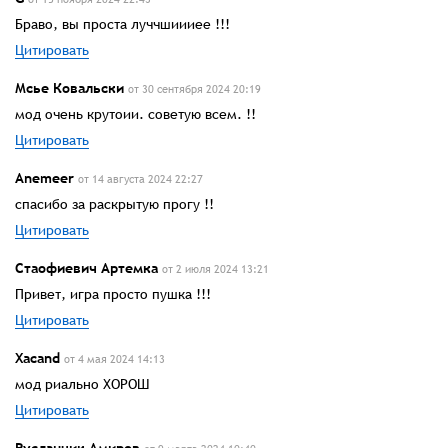
Браво, вы проста луччшиииее !!!
Цитировать
Мсье Ковальски
от 30 сентября 2024 20:19
мод очень крутоии. советую всем. !!
Цитировать
Anemeer
от 14 августа 2024 22:27
спасибо за раскрытую прогу !!
Цитировать
Стаофиевич Артемка
от 2 июля 2024 13:21
Привет, игра просто пушка !!!
Цитировать
Xacand
от 4 мая 2024 14:13
мод риально ХОРОШ
Цитировать