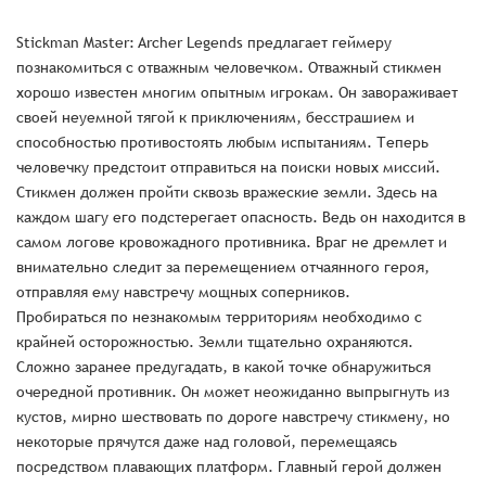
Stickman Master: Archer Legends предлагает геймеру
познакомиться с отважным человечком. Отважный стикмен
хорошо известен многим опытным игрокам. Он завораживает
своей неуемной тягой к приключениям, бесстрашием и
способностью противостоять любым испытаниям. Теперь
человечку предстоит отправиться на поиски новых миссий.
Стикмен должен пройти сквозь вражеские земли. Здесь на
каждом шагу его подстерегает опасность. Ведь он находится в
самом логове кровожадного противника. Враг не дремлет и
внимательно следит за перемещением отчаянного героя,
отправляя ему навстречу мощных соперников.
Пробираться по незнакомым территориям необходимо с
крайней осторожностью. Земли тщательно охраняются.
Сложно заранее предугадать, в какой точке обнаружиться
очередной противник. Он может неожиданно выпрыгнуть из
кустов, мирно шествовать по дороге навстречу стикмену, но
некоторые прячутся даже над головой, перемещаясь
посредством плавающих платформ. Главный герой должен