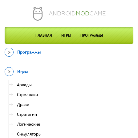
ANDROID
MOD
GAME
ГЛАВНАЯ
ИГРЫ
ПРОГРАММЫ
Программы
Игры
Аркады
Стрелялки
Драки
Стратегии
Логические
Симуляторы