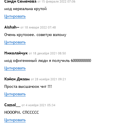
Сэнди Семенова
от 15 февраля 2022 07:06
мод нереальна крутой
Цитировать
Aishah--
от 18 января 2022 07:48
Очень крутооее. советую взлому
Цитировать
Николайчук
от 18 декабря 2021 08:50
мод офигеннный люди я получиль 6000000000
Цитировать
Кэйси Джаам
от 28 ноября 2021 09:21
Проста высшачоок чит !!!
Цитировать
Cazsal__
от 4 ноября 2021 05:34
НОООРМ. СПССССС
Цитировать