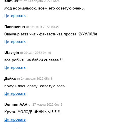
Бличчч---
от 24 августа 2022 06:28
Мод нормальоок. всем его советую очень.
Цитировать
Пэннииичч
от 19 июня 2022 10:35
Оваучир этат чит - фантастикаа проста КУУУЛЛЛл
Цитировать
Ufavigin
от 20 мая 2022 04:40
все робыть на бабки силаааа !!
Цитировать
Дэйкс
от 24 апреля 2022 05:13
получилось сразу. советую всем
Цитировать
DemmmAAA
от 27 марта 2022 06:19
Крута. МОЛОДЧИННЫЫЫ !!!!!!
Цитировать