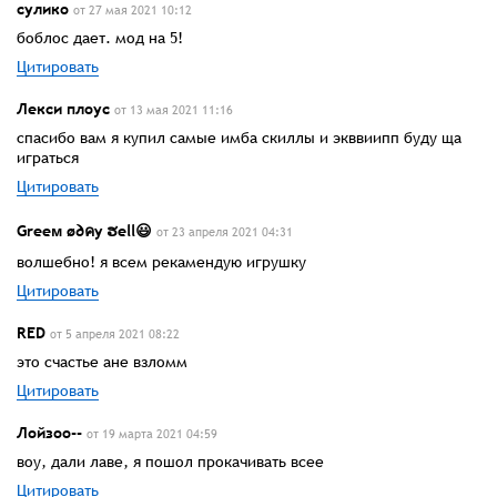
сулико
от 27 мая 2021 10:12
боблос дает. мод на 5!
Цитировать
Лекси плоус
от 13 мая 2021 11:16
спасибо вам я купил самые имба скиллы и экввиипп буду ща
играться
Цитировать
Greeᴍ ø∂คy ຮell😃
от 23 апреля 2021 04:31
волшебно! я всем рекамендую игрушку
Цитировать
RED
от 5 апреля 2021 08:22
это счастье ане взломм
Цитировать
Лойзоо--
от 19 марта 2021 04:59
воу, дали лаве, я пошол прокачивать всее
Цитировать