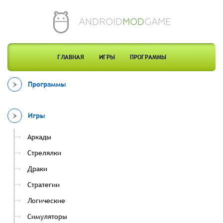
ANDROID
MOD
GAME
ГЛАВНАЯ
ИГРЫ
ПРОГРАММЫ
Программы
Игры
Аркады
Стрелялки
Драки
Стратегии
Логические
Симуляторы