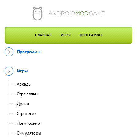
ANDROID
MOD
GAME
ГЛАВНАЯ
ИГРЫ
ПРОГРАММЫ
Программы
Игры
Аркады
Стрелялки
Драки
Стратегии
Логические
Симуляторы