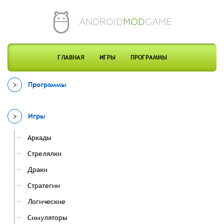
ANDROID
MOD
GAME
ГЛАВНАЯ
ИГРЫ
ПРОГРАММЫ
Программы
Игры
Аркады
Стрелялки
Драки
Стратегии
Логические
Симуляторы