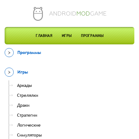
ANDROID
MOD
GAME
ГЛАВНАЯ
ИГРЫ
ПРОГРАММЫ
Программы
Игры
Аркады
Стрелялки
Драки
Стратегии
Логические
Симуляторы