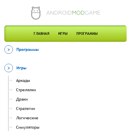
ANDROID
MOD
GAME
ГЛАВНАЯ
ИГРЫ
ПРОГРАММЫ
Программы
Игры
Аркады
Стрелялки
Драки
Стратегии
Логические
Симуляторы