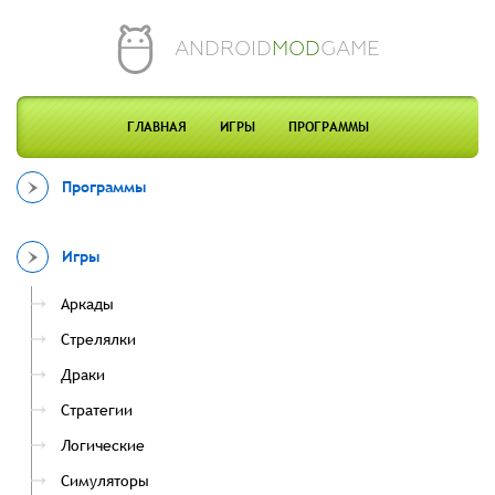
ANDROID
MOD
GAME
ГЛАВНАЯ
ИГРЫ
ПРОГРАММЫ
Программы
Игры
Аркады
Стрелялки
Драки
Стратегии
Логические
Симуляторы