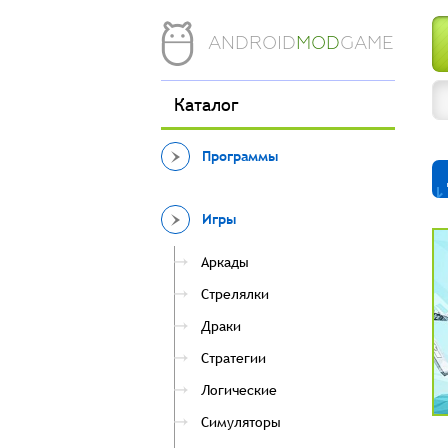
ANDROID
MOD
GAME
Каталог
Программы
Игры
Аркады
Стрелялки
Драки
Стратегии
Логические
Симуляторы