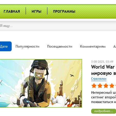
ГЛАВНАЯ
ИГРЫ
ПРОГРАММЫ
Дате
Популярности
Посещаемости
Комментариям
А
3-08-2025, 03:49
World War
мировую в
Стрелялки
Интересный шу
сеттинг второ
похвастаться 
подробнее...