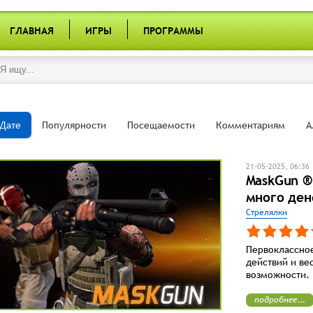
ГЛАВНАЯ
ИГРЫ
ПРОГРАММЫ
Дате
Популярности
Посещаемости
Комментариям
А
21-05-2025, 06:36
MaskGun ® 
много ден
Стрелялки
Первоклассное
действий и ве
возможности.
подробнее...