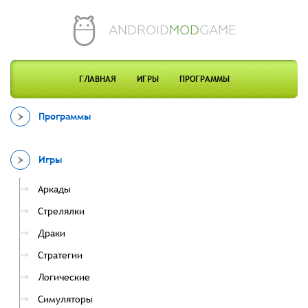
ANDROID
MOD
GAME
ГЛАВНАЯ
ИГРЫ
ПРОГРАММЫ
Программы
Игры
Аркады
Стрелялки
Драки
Стратегии
Логические
Симуляторы