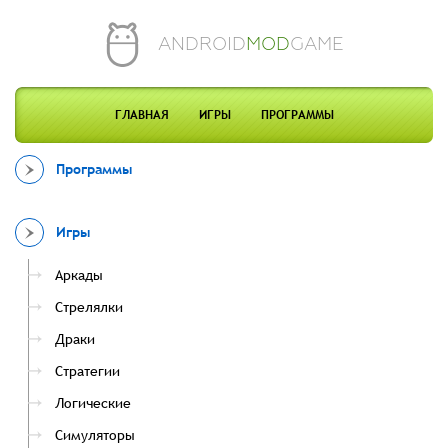
ANDROID
MOD
GAME
ГЛАВНАЯ
ИГРЫ
ПРОГРАММЫ
Программы
Игры
Аркады
Стрелялки
Драки
Стратегии
Логические
Симуляторы