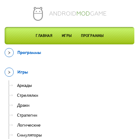
ANDROID
MOD
GAME
ГЛАВНАЯ
ИГРЫ
ПРОГРАММЫ
Программы
Игры
Аркады
Стрелялки
Драки
Стратегии
Логические
Симуляторы